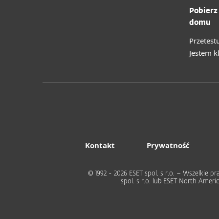
Pobierz
domu
Przetest
Jestem k
Kontakt
Prywatność
© 1992 - 2026 ESET spol. s r.o. – Wszelkie
spol. s r.o. lub ESET North Ame