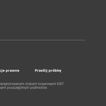
cje prawne
Prześlij próbkę
ub zarejestrowanymi znakami towarowymi ESET
rowymi poszczególnych podmiotów.