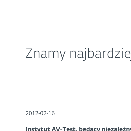
Dla Domu
Dla Biznesu
Znamy najbardziej użyteczny pakiet bezpieczeńs
O ESET
Newsroom
K
Znamy najbardzie
2012-02-16
Instytut AV-Test, będący niezależ