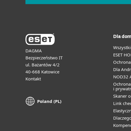
Dla dom
Wszystki
DAGMA
ESET HO
Bezpieczeństwo IT
Ochrona 
ul. Bażantów 4/2
Dla Andr
40-668 Katowice
NOD32 A
Kontakt
Ochrona
i prywat
Skaner o
Poland (PL)
Link che
Elastycz
Dlaczego
Kompend