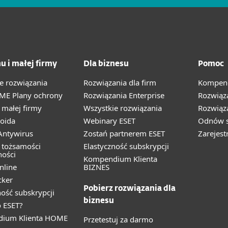
u i małej firmy
Dla biznesu
Pomoc
e rozwiązania
Rozwiązania dla firm
Kompend
ME Plany ochrony
Rozwiązania Enterprise
Rozwiąz
małej firmy
Wszystkie rozwiązania
Rozwiąza
oida
Webinary ESET
Odnów s
ntywirus
Zostań partnerem ESET
Zarejest
 tożsamości
Elastyczność subskrypcji
ności
Kompendium Klienta
nline
BIZNES
cker
Pobierz rozwiązania dla
ność subskrypcji
biznesu
 ESET?
ium Klienta HOME
Przetestuj za darmo