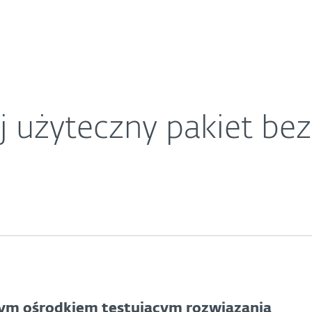
O ESET
twa 2011
ariera
Kontakt
j użyteczny pakiet bez
nym ośrodkiem testującym rozwiązania