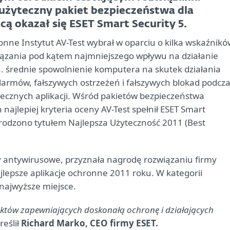
 użyteczny pakiet bezpieczeństwa dla
 okazał się ESET Smart Security 5.
ne Instytut AV-Test wybrał w oparciu o kilka wskaźnikó
iązania pod kątem najmniejszego wpływu na działanie
 średnie spowolnienie komputera na skutek działania
larmów, fałszywych ostrzeżeń i fałszywych blokad podcz
iecznych aplikacji. Wśród pakietów bezpieczeństwa
jlepiej kryteria oceny AV-Test spełnił ESET Smart
rodzono tytułem Najlepsza Użyteczność 2011 (Best
y antywirusowe, przyznała nagrodę rozwiązaniu firmy
jlepsze aplikacje ochronne 2011 roku. W kategorii
 najwyższe miejsce.
któw zapewniających doskonałą ochronę i działających
reślił
Richard Marko, CEO firmy ESET.