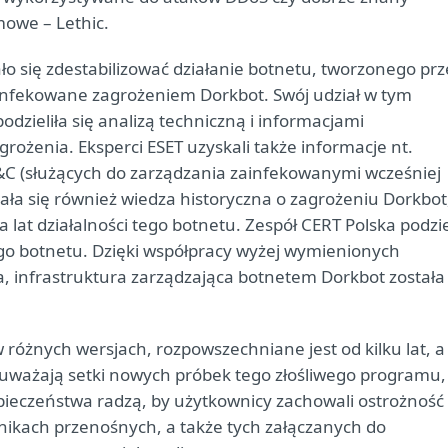
owe – Lethic.
ło się zdestabilizować działanie botnetu, tworzonego prz
infekowane zagrożeniem Dorkbot. Swój udział w tym
odzieliła się analizą techniczną i informacjami
rożenia. Eksperci ESET uzyskali także informacje nt.
C (służących do zarządzania zainfekowanymi wcześniej
ła się również wiedza historyczna o zagrożeniu Dorkbot
a lat działalności tego botnetu. Zespół CERT Polska podzie
ego botnetu. Dzięki współpracy wyżej wymienionych
ia, infrastruktura zarządzająca botnetem Dorkbot została
różnych wersjach, rozpowszechniane jest od kilku lat, a
zauważają setki nowych próbek tego złośliwego programu,
zpieczeństwa radzą, by użytkownicy zachowali ostrożność
nikach przenośnych, a także tych załączanych do