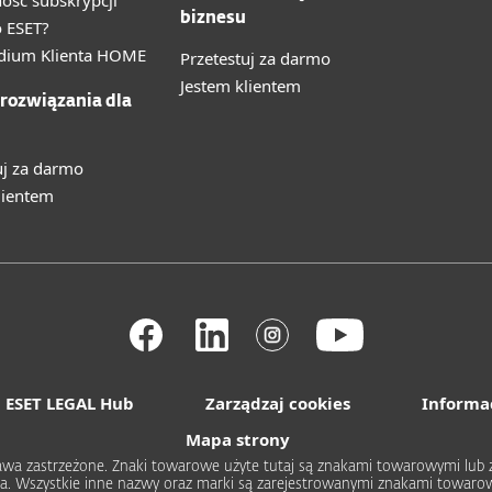
ność subskrypcji
biznesu
 ESET?
ium Klienta HOME
Przetestuj za darmo
Jestem klientem
 rozwiązania dla
uj za darmo
lientem
ESET LEGAL Hub
Zarządzaj cookies
Informa
Mapa strony
 prawa zastrzeżone. Znaki towarowe użyte tutaj są znakami towarowymi l
rica. Wszystkie inne nazwy oraz marki są zarejestrowanymi znakami towa