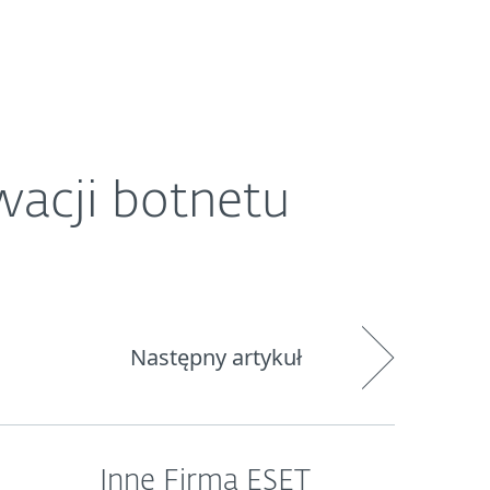
O ESET
Newsroom
Kraj
wacji botnetu
Następny artykuł
Inne Firma ESET