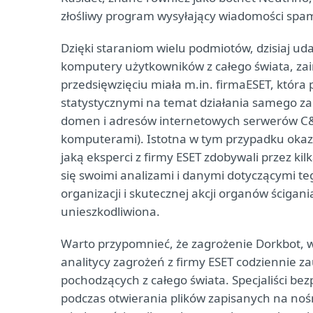
złośliwy program wysyłający wiadomości spam
Dzięki staraniom wielu podmiotów, dzisiaj uda
komputery użytkowników z całego świata, za
przedsięwzięciu miała m.in. firmaESET, która p
statystycznymi na temat działania samego zag
domen i adresów internetowych serwerów C&
komputerami). Istotna w tym przypadku okaza
jaką eksperci z firmy ESET zdobywali przez kilk
się swoimi analizami i danymi dotyczącymi t
organizacji i skutecznej akcji organów ścigan
unieszkodliwiona.
Warto przypomnieć, że zagrożenie Dorkbot, w 
analitycy zagrożeń z firmy ESET codziennie 
pochodzących z całego świata. Specjaliści be
podczas otwierania plików zapisanych na noś