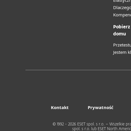
Elastycz
Dlaczego
Kompend
Pobierz
domu
Przetest
Jestem k
Kontakt
Prywatność
© 1992 - 2026 ESET spol. s r.o. – Wszelkie
spol. s r.o. lub ESET North Ame