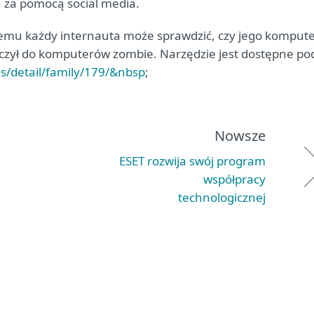
 za pomocą social media.
óremu każdy internauta może sprawdzić, czy jego komput
ączył do komputerów zombie. Narzędzie jest dostępne po
es/detail/family/179/&nbsp
;
Nowsze
ESET rozwija swój program
współpracy
technologicznej