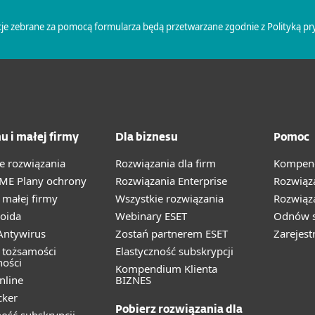
u i małej firmy
Dla biznesu
Pomoc
e rozwiązania
Rozwiązania dla firm
Kompend
ME Plany ochrony
Rozwiązania Enterprise
Rozwiąz
małej firmy
Wszystkie rozwiązania
Rozwiąza
oida
Webinary ESET
Odnów s
ntywirus
Zostań partnerem ESET
Zarejest
 tożsamości
Elastyczność subskrypcji
ności
Kompendium Klienta
nline
BIZNES
cker
Pobierz rozwiązania dla