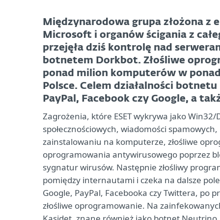
Międzynarodowa grupa złożona z ek
Microsoft i organów ścigania z całeg
przejęła dziś kontrolę nad serwera
botnetem Dorkbot. Złośliwe opro
ponad milion komputerów w ponad 
Polsce. Celem działalności botnetu
PayPal, Facebook czy Google, a tak
Zagrożenia, które ESET wykrywa jako Win32/
społecznościowych, wiadomości spamowych, 
zainstalowaniu na komputerze, złośliwe opr
oprogramowania antywirusowego poprzez blo
sygnatur wirusów. Następnie złośliwy progra
pomiędzy internautami i czeka na dalsze pole
Google, PayPal, Facebooka czy Twittera, po p
złośliwe oprogramowanie. Na zainfekowanych
Kasidet, znane również jako botnet Neutrin