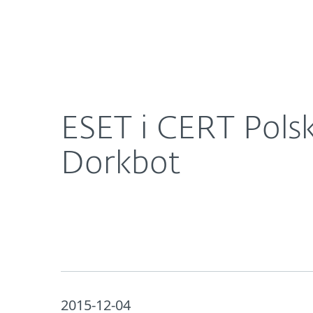
Dla Domu
Dla Biznesu
ESET i CERT Polska pomogli w dezaktywacji botn
O ESET
Newsroom
K
ESET i CERT Pols
Dorkbot
2015-12-04