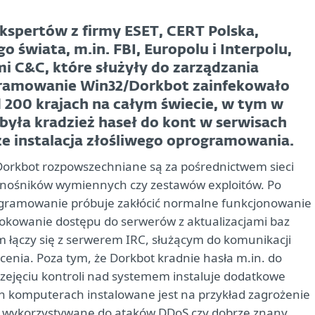
spertów z firmy ESET, CERT Polska,
o świata, m.in. FBI, Europolu i Interpolu,
mi C&C, które służyły do zarządzania
gramowanie Win32/Dorkbot zainfekowało
200 krajach na całym świecie, w tym w
 była kradzież haseł do kont w serwisach
że instalacja złośliwego oprogramowania.
Dorkbot rozpowszechniane są za pośrednictwem sieci
nośników wymiennych czy zestawów exploitów. Po
ogramowanie próbuje zakłócić normalne funkcjonowanie
kowanie dostępu do serwerów z aktualizacjami baz
m łączy się z serwerem IRC, służącym do komunikacji
cenia. Poza tym, że Dorkbot kradnie hasła m.in. do
rzejęciu kontroli nad systemem instaluje dodatkowe
 komputerach instalowane jest na przykład zagrożenie
o, wykorzystywane do ataków DDoS czy dobrze znany