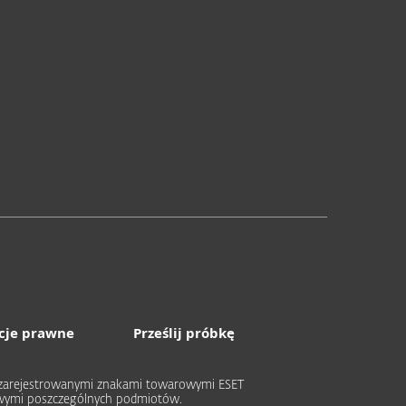
cje prawne
Prześlij próbkę
ub zarejestrowanymi znakami towarowymi ESET
rowymi poszczególnych podmiotów.