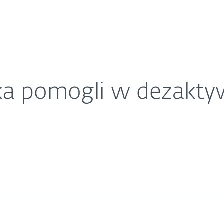
O ESET
etu Dorkbot
ariera
Kontakt
ka pomogli w dezakty