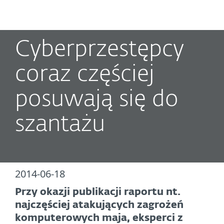
MENU
Cyberprzestępcy
coraz częściej
posuwają się do
szantażu
2014-06-18
Przy okazji publikacji raportu nt.
najczęściej atakujących zagrożeń
komputerowych maja, eksperci z