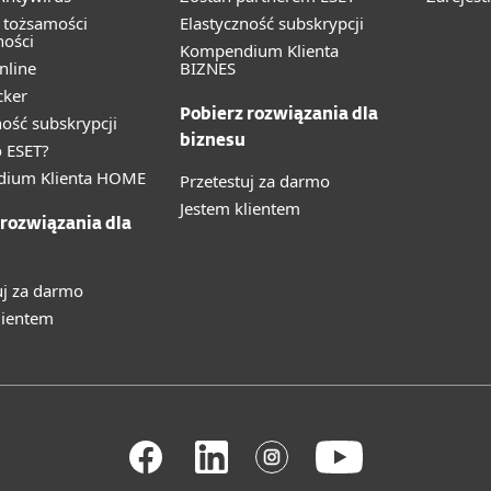
 tożsamości
Elastyczność subskrypcji
ności
Kompendium Klienta
nline
BIZNES
cker
Pobierz rozwiązania dla
ność subskrypcji
biznesu
 ESET?
ium Klienta HOME
Przetestuj za darmo
Jestem klientem
 rozwiązania dla
uj za darmo
lientem