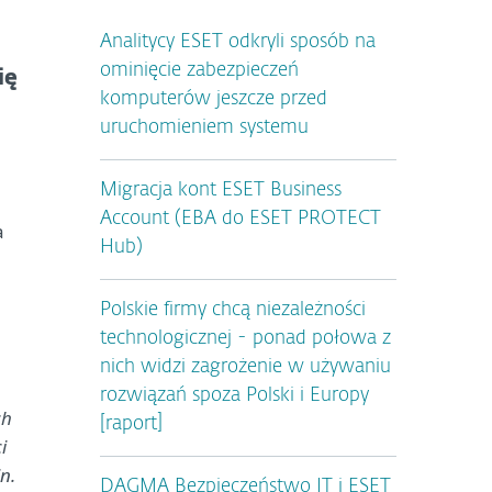
Analitycy ESET odkryli sposób na
ominięcie zabezpieczeń
ię
komputerów jeszcze przed
uruchomieniem systemu
Migracja kont ESET Business
Account (EBA do ESET PROTECT
a
Hub)
Polskie firmy chcą niezależności
technologicznej - ponad połowa z
nich widzi zagrożenie w używaniu
rozwiązań spoza Polski i Europy
ch
[raport]
i
n.
DAGMA Bezpieczeństwo IT i ESET