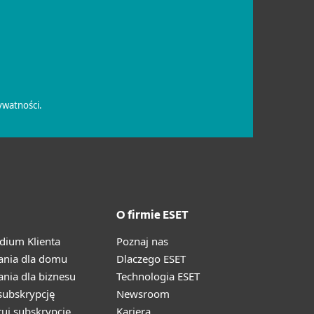
O firmie ESET
ium Klienta
Poznaj nas
ania dla domu
Dlaczego ESET
nia dla biznesu
Technologia ESET
ubskrypcję
Newsroom
ruj subskrypcję
Kariera