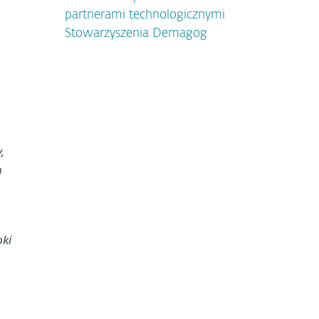
partnerami technologicznymi
Stowarzyszenia Demagog
,
m
pki