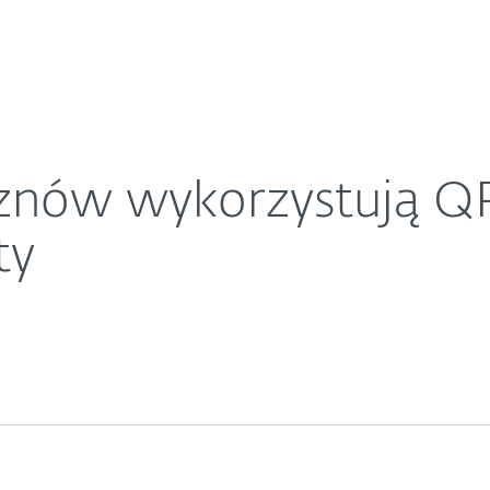
O ESET
waga m.in. na parkomaty
ariera
Kontakt
 znów wykorzystują Q
ty