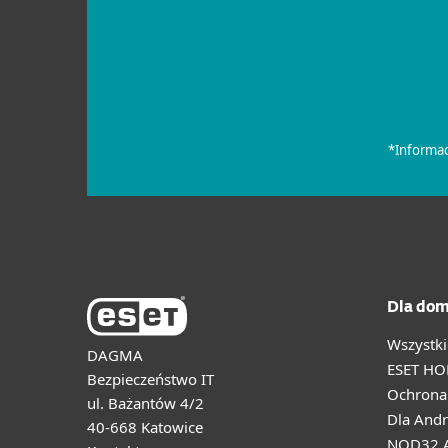
Dla dom
Wszystki
DAGMA
ESET HO
Bezpieczeństwo IT
Ochrona 
ul. Bażantów 4/2
Dla Andr
40-668 Katowice
NOD32 A