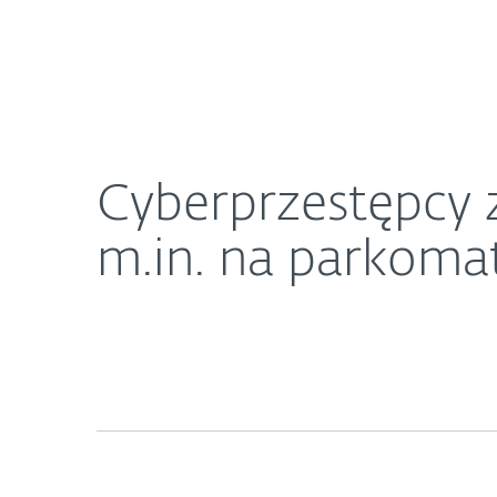
Dla Domu
Dla Biznesu
Cyberprzestępcy znów wykorzystują QR kody. U
O ESET
Newsroom
K
Cyberprzestępcy
m.in. na parkoma