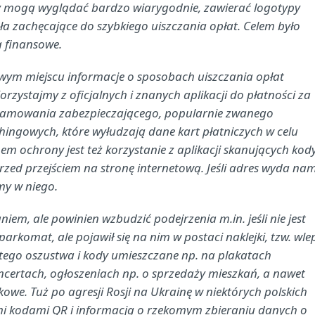
dy mogą wyglądać bardzo wiarygodnie, zawierać logotypy
ła zachęcające do szybkiego uiszczania opłat. Celem było
 finansowe.
ym miejscu informacje o sposobach uiszczania opłat
orzystajmy z oficjalnych i znanych aplikacji do płatności za
gramowania zabezpieczającego, popularnie zwanego
hingowych, które wyłudzają dane kart płatniczych w celu
 ochrony jest też korzystanie z aplikacji skanujących kody
zed przejściem na stronę internetową. Jeśli adres wyda na
my w niego.
m, ale powinien wzbudzić podejrzenia m.in. jeśli nie jest
rkomat, ale pojawił się na nim w postaci naklejki, tzw. wle
 tego oszustwa i kody umieszczane np. na plakatach
ncertach, ogłoszeniach np. o sprzedaży mieszkań, a nawet
kowe. Tuż po agresji Rosji na Ukrainę w niektórych polskich
ymi kodami QR i informacją o rzekomym zbieraniu danych o