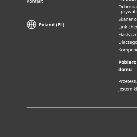
Kontakt
Ochrona
i prywat
Skaner o
Poland (PL)
Link che
Elastycz
Dlaczego
Kompend
Pobierz
domu
Przetest
Jestem k