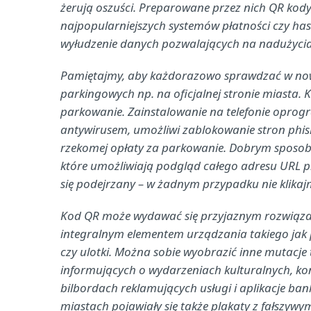
żerują oszuści. Preparowane przez nich QR ko
najpopularniejszych systemów płatności czy has
wyłudzenie danych pozwalających na nadużycia
Pamiętajmy, aby każdorazowo sprawdzać w now
parkingowych np. na oficjalnej stronie miasta. K
parkowanie. Zainstalowanie na telefonie opro
antywirusem, umożliwi zablokowanie stron phis
rzekomej opłaty za parkowanie. Dobrym sposobem
które umożliwiają podgląd całego adresu URL pr
się podejrzany – w żadnym przypadku nie klikaj
Kod QR może wydawać się przyjaznym rozwiązanie
integralnym elementem urządzania takiego jak pa
czy ulotki. Można sobie wyobrazić inne mutacje
informujących o wydarzeniach kulturalnych, ko
bilbordach reklamujących usługi i aplikacje ban
miastach pojawiały się także plakaty z fałszyw