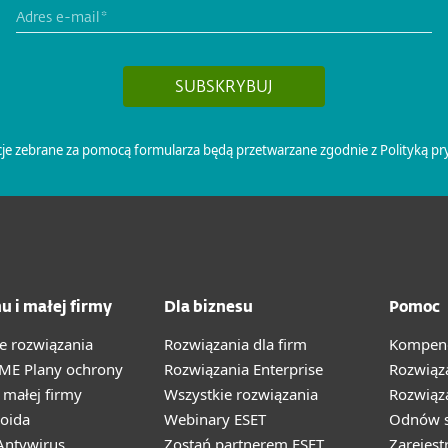
u i małej firmy
Dla biznesu
Pomoc
e rozwiązania
Rozwiązania dla firm
Kompend
ME Plany ochrony
Rozwiązania Enterprise
Rozwiąz
małej firmy
Wszystkie rozwiązania
Rozwiąza
oida
Webinary ESET
Odnów s
ntywirus
Zostań partnerem ESET
Zarejest