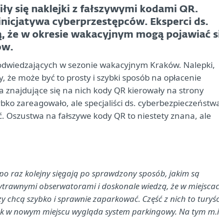
y się naklejki z fałszywymi kodami QR.
 inicjatywa cyberprzestępców. Eksperci ds.
, że w okresie wakacyjnym mogą pojawiać s
ów.
w odwiedzających w sezonie wakacyjnym Kraków. Nalepki,
, że może być to prosty i szybki sposób na opłacenie
a znajdujące się na nich kody QR kierowały na strony
ybko zareagowało, ale specjaliści ds. cyberbezpieczeństw
ć. Oszustwa na fałszywe kody QR to niestety znana, ale
 po raz kolejny sięgają po sprawdzony sposób, jakim są
wytrawnymi obserwatorami i doskonale wiedzą, że w miejsca
rzy chcą szybko i sprawnie zaparkować. Część z nich to turyśc
jak w nowym miejscu wygląda system parkingowy. Na tym m.i