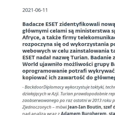
2021-06-11
Badacze ESET zidentyfikowali nową
głównymi celami są ministerstwa s
Afryce, a także firmy telekomunik
rozpoczyna się od wykorzystania po
webowych w celu zainstalowania 
ESET nadał nazwę Turian. Badanie
World ujawniło możliwości grupy B
oprogramowanie potrafi wykrywać n
kopiować ich zawartość do główneg
- BackdoorDiplomacy wykorzystuje taktyki, techn
działających w Azji. Turian prawdopodobnie rep
zaobserwowanego po raz ostatni w 2013 roku pr
Zjednoczonych
– mówi
Jean-Ian Boutin, szef
nad analizą wraz z
Adamem Burgherem, stars