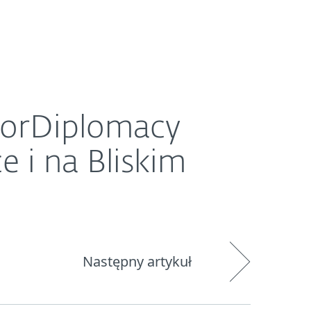
O ESET
Newsroom
Kraj
kim Wschodzie
orDiplomacy
 i na Bliskim
Następny artykuł