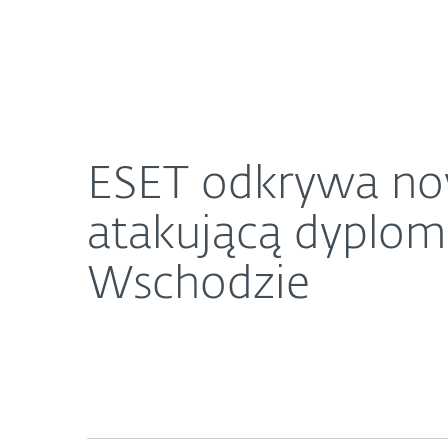
Dla Domu
Dla Biznesu
ESET odkrywa nową grupę APT BackdoorDiplomacy
O ESET
Newsroom
K
ESET odkrywa no
atakującą dyplom
Wschodzie