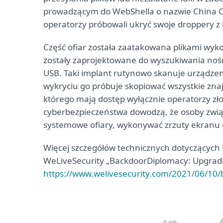
prowadzącym do WebShella o nazwie China C
operatorzy próbowali ukryć swoje droppery z
Część ofiar została zaatakowana plikami wy
zostały zaprojektowane do wyszukiwania no
USB. Taki implant rutynowo skanuje urządze
wykryciu go próbuje skopiować wszystkie zna
którego mają dostęp wyłącznie operatorzy zł
cyberbezpieczeństwa dowodzą, że osoby zwią
systemowe ofiary, wykonywać zrzuty ekranu or
Więcej szczegółów technicznych dotyczących
WeLiveSecurity „BackdoorDiplomacy: Upgradin
https://www.welivesecurity.com/2021/06/10/