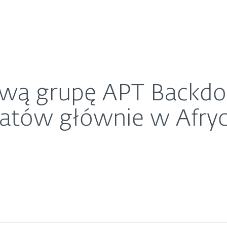
O ESET
 atakującą dyplomatów głównie w Afryce i na Blis
ariera
Kontakt
wą grupę APT Backdo
atów głównie w Afryce