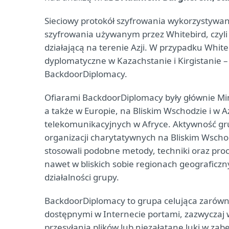
Sieciowy protokół szyfrowania wykorzystywan
szyfrowania używanym przez Whitebird, czyli
działającą na terenie Azji. W przypadku Whit
dyplomatyczne w Kazachstanie i Kirgistanie 
BackdoorDiplomacy.
Ofiarami BackdoorDiplomacy były głównie Min
a także w Europie, na Bliskim Wschodzie i w 
telekomunikacyjnych w Afryce. Aktywność gr
organizacji charytatywnych na Bliskim Wsch
stosowali podobne metody, techniki oraz pro
nawet w bliskich sobie regionach geograficz
działalności grupy.
BackdoorDiplomacy to grupa celująca zarówno
dostępnymi w Internecie portami, zazwyczaj
przesyłania plików lub niezałatane luki w z