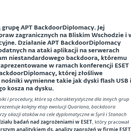
 grupę APT BackdoorDiplomacy. Jej
praw zagranicznych na Bliskim Wschodzie i 
acyjne. Działanie APT BackdoorDiplomacy
datnych na ataki aplikacji na serwerach
tam niestandardowego backdoora, któremu
 zaprezentowane w ramach konferencji ESET
ackdoorDiplomacy, której złośliwe
ośniki wymienne takie jak dyski flash USB 
o kosza na dysku.
iki i procedury, które są charakterystyczne dla innych grup
rezentuje kolejny etap ewolucji Quariana, backdoora
zy okazji ataków na cele dyplomatyczne w Syrii i Stanach
 działu badań nad zagrożeniami w ESET
, który pracował
zym analitykiem ds. analizy zagrożeń w firmie ESET