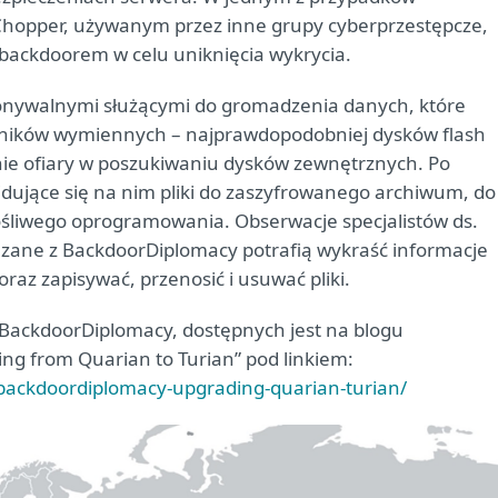
hopper, używanym przez inne grupy cyberprzestępcze,
 backdoorem w celu uniknięcia wykrycia.
konywalnymi służącymi do gromadzenia danych, które
śników wymiennych – najprawdopodobniej dysków flash
nie ofiary w poszukiwaniu dysków zewnętrznych. Po
jdujące się na nim pliki do zaszyfrowanego archiwum, do
ośliwego oprogramowania. Obserwacje specjalistów ds.
zane z BackdoorDiplomacy potrafią wykraść informacje
az zapisywać, przenosić i usuwać pliki.
 BackdoorDiplomacy, dostępnych jest na blogu
g from Quarian to Turian” pod linkiem:
backdoordiplomacy-upgrading-quarian-turian/