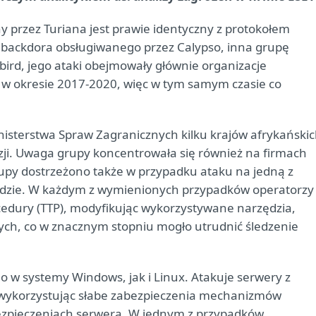
y przez Turiana jest prawie identyczny z protokołem
 backdora obsługiwanego przez Calypso, inna grupę
ebird, jego ataki obejmowały głównie organizacje
– w okresie 2017-2020, więc w tym samym czasie co
isterstwa Spraw Zagranicznych kilku krajów afrykańskic
Azji. Uwaga grupy koncentrowała się również na firmach
upy dostrzeżono także w przypadku ataku na jedną z
odzie. W każdym z wymienionych przypadków operatorzy
cedury (TTP), modyfikując wykorzystywane narzędzia,
nych, co w znacznym stopniu mogło utrudnić śledzenie
 w systemy Windows, jak i Linux. Atakuje serwery z
 wykorzystując słabe zabezpieczenia mechanizmów
abezpieczeniach serwera. W jednym z przypadków