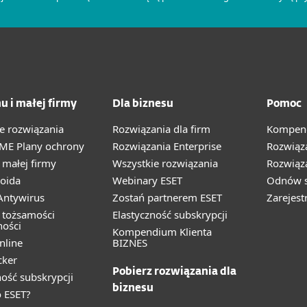
u i małej firmy
Dla biznesu
Pomoc
e rozwiązania
Rozwiązania dla firm
Kompend
ME Plany ochrony
Rozwiązania Enterprise
Rozwiąz
małej firmy
Wszystkie rozwiązania
Rozwiąza
oida
Webinary ESET
Odnów s
ntywirus
Zostań partnerem ESET
Zarejest
 tożsamości
Elastyczność subskrypcji
ności
Kompendium Klienta
nline
BIZNES
cker
Pobierz rozwiązania dla
ność subskrypcji
biznesu
 ESET?