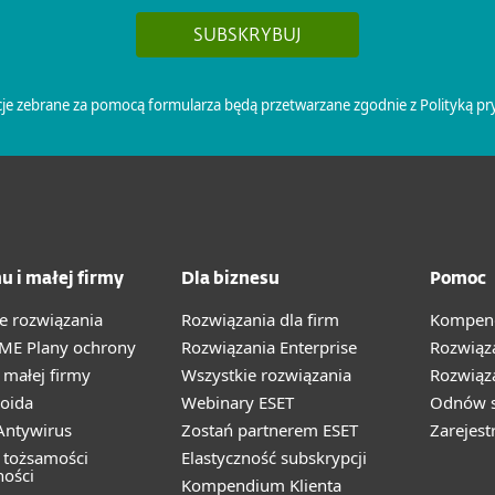
u i małej firmy
Dla biznesu
Pomoc
e rozwiązania
Rozwiązania dla firm
Kompend
ME Plany ochrony
Rozwiązania Enterprise
Rozwiąz
małej firmy
Wszystkie rozwiązania
Rozwiąza
oida
Webinary ESET
Odnów s
ntywirus
Zostań partnerem ESET
Zarejest
 tożsamości
Elastyczność subskrypcji
ności
Kompendium Klienta