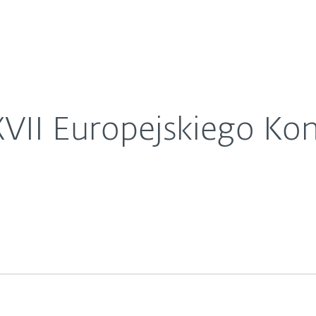
O ESET
ospodarczego
ariera
Kontakt
VII Europejskiego Ko