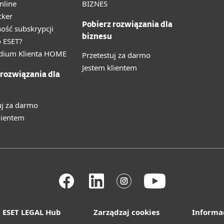
nline
BIZNES
cker
Pobierz rozwiązania dla
ność subskrypcji
biznesu
 ESET?
ium Klienta HOME
Przetestuj za darmo
Jestem klientem
 rozwiązania dla
uj za darmo
lientem
ESET LEGAL Hub
Zarządzaj cookies
Informa