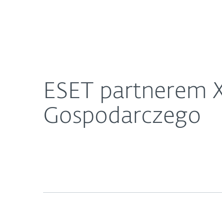
Dla Domu
Dla Biznesu
ESET partnerem XVII Europejskiego Kongresu G
O ESET
Newsroom
K
ESET partnerem X
Gospodarczego