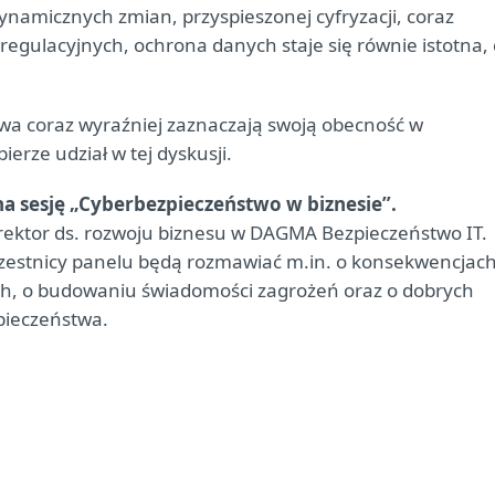
u dynamicznych zmian, przyspieszonej cyfryzacji, coraz
egulacyjnych, ochrona danych staje się równie istotna, 
wa coraz wyraźniej zaznaczają swoją obecność w
erze udział w tej dyskusji.
na sesję „Cyberbezpieczeństwo w biznesie”.
rektor ds. rozwoju biznesu w DAGMA Bezpieczeństwo IT.
czestnicy panelu będą rozmawiać m.in. o konsekwencjac
ch, o budowaniu świadomości zagrożeń oraz o dobrych
pieczeństwa.