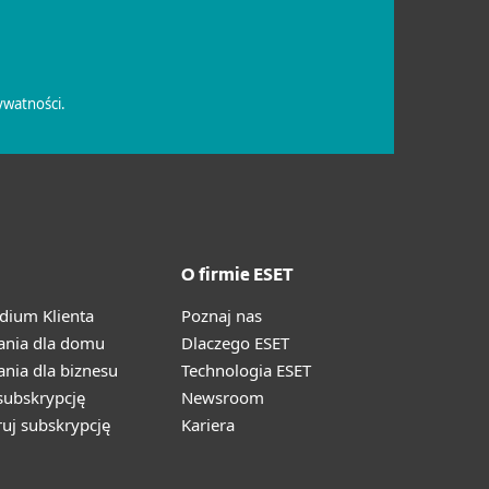
O firmie ESET
ium Klienta
Poznaj nas
ania dla domu
Dlaczego ESET
nia dla biznesu
Technologia ESET
ubskrypcję
Newsroom
ruj subskrypcję
Kariera