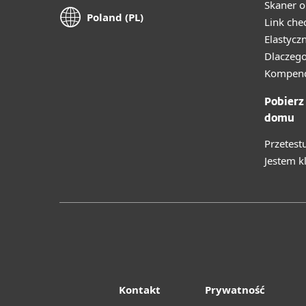
Skaner o
Poland (PL)
Link che
Elastycz
Dlaczego
Kompend
Pobierz
domu
Przetest
Jestem k
Kontakt
Prywatność