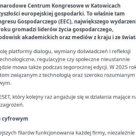
zynarodowe Centrum Kongresowe w Katowicach
yszłości europejskiej gospodarki. To właśnie tam
ongresu Gospodarczego (EEC), największego wydarzen
roku gromadzi liderów życia gospodarczego,
środowisk akademickich oraz mediów z kraju i ze świat
olę platformy dialogu, wymiany doświadczeń i refleksji
chnologiczne, regulacyjne czy społeczne nieustannie
będzie mowa także podczas tegorocznej edycji. W 2025 ro
tom związanym z technologią oraz szeroko rozumianym
owym.
ET, który kolejny raz angażuje się w działania mające n
rzagrożeń.
ie cyfrowym
iejszych filarów funkcjonowania każdej firmy, niezależnie