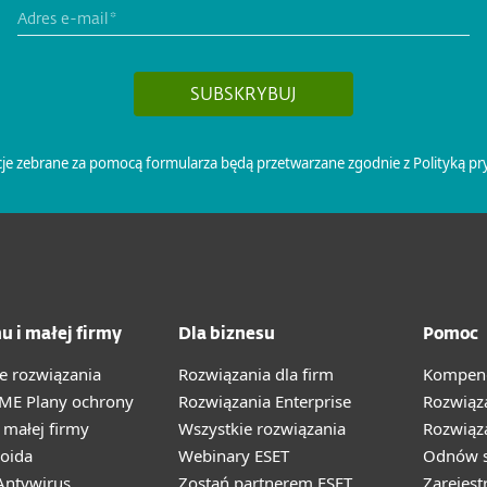
u i małej firmy
Dla biznesu
Pomoc
e rozwiązania
Rozwiązania dla firm
Kompend
ME Plany ochrony
Rozwiązania Enterprise
Rozwiąz
małej firmy
Wszystkie rozwiązania
Rozwiąza
oida
Webinary ESET
Odnów s
ntywirus
Zostań partnerem ESET
Zarejest