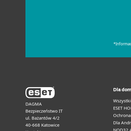
Dla dom
Wszystki
DAGMA
ESET HO
Bezpieczeństwo IT
Ochrona 
ul. Bażantów 4/2
Dla Andr
40-668 Katowice
NOD32 A