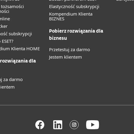
 tożsamości
Elastyczność subskrypcji
ności
Kompendium Klienta
nline
BIZNES
cker
Pobierz rozwiązania dla
ność subskrypcji
biznesu
 ESET?
ium Klienta HOME
Przetestuj za darmo
Jestem klientem
 rozwiązania dla
uj za darmo
lientem