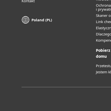
Kontakt
Ochrona
i prywat
Skaner o
Poland (PL)
Link che
Elastycz
Dlaczego
Kompend
Pobierz
domu
Przetest
Jestem k