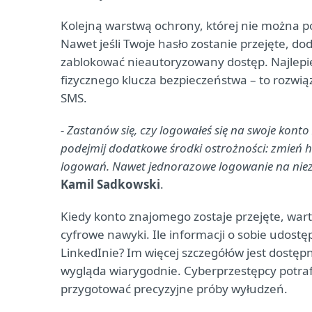
Kolejną warstwą ochrony, której nie można po
Nawet jeśli Twoje hasło zostanie przejęte, 
zablokować nieautoryzowany dostęp. Najlepiej, 
fizycznego klucza bezpieczeństwa – to rozwiąz
SMS.
- Zastanów się, czy logowałeś się na swoje konto 
podejmij dodatkowe środki ostrożności: zmień has
logowań. Nawet jednorazowe logowanie na nie
Kamil Sadkowski
.
Kiedy konto znajomego zostaje przejęte, warto
cyfrowe nawyki. Ile informacji o sobie udost
LinkedInie? Im więcej szczegółów jest dostęp
wygląda wiarygodnie. Cyberprzestępcy potrafią
przygotować precyzyjne próby wyłudzeń.