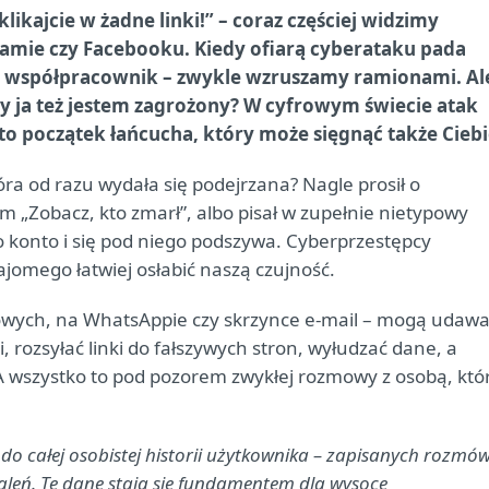
likajcie w żadne linki!” – coraz częściej widzimy
ramie czy Facebooku. Kiedy ofiarą cyberataku pada
n, współpracownik – zwykle wzruszamy ramionami. Al
y ja też jestem zagrożony? W cyfrowym świecie atak
 to początek łańcucha, który może sięgnąć także Ciebi
a od razu wydała się podejrzana? Nagle prosił o
m „Zobacz, kto zmarł”, albo pisał w zupełnie nietypowy
go konto i się pod niego podszywa. Cyberprzestępcy
jomego łatwiej osłabić naszą czujność.
iowych, na WhatsAppie czy skrzynce e-mail – mogą udaw
, rozsyłać linki do fałszywych stron, wyłudzać dane, a
 wszystko to pod pozorem zwykłej rozmowy z osobą, któ
 do całej osobistej historii użytkownika – zapisanych rozmów
leń. Te dane stają się fundamentem dla wysoce