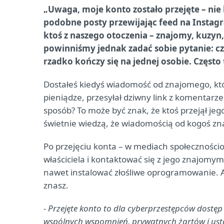
„Uwaga, moje konto zostało przejęte – nie k
podobne posty przewijając feed na Instag
ktoś z naszego otoczenia – znajomy, kuzy
powinniśmy jednak zadać sobie pytanie: cz
rzadko kończy się na jednej osobie. Często
Dostałeś kiedyś wiadomość od znajomego, któr
pieniądze, przesyłał dziwny link z komentarze
sposób? To może być znak, że ktoś przejął je
świetnie wiedzą, że wiadomością od kogoś zna
Po przejęciu konta – w mediach społecznośc
właściciela i kontaktować się z jego znajomymi
nawet instalować złośliwe oprogramowanie. A
znasz.
- Przejęte konto to dla cyberprzestępców dostęp
wspólnych wspomnień, prywatnych żartów i usta