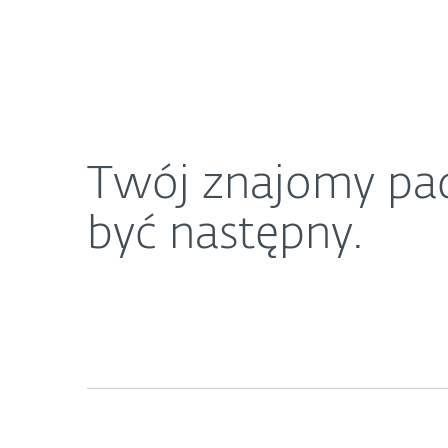
Dla Domu
Dla Biznesu
Twój znajomy padł ofiarą cyberataku. Uważaj, mo
O ESET
Newsroom
K
Twój znajomy pad
być następny.