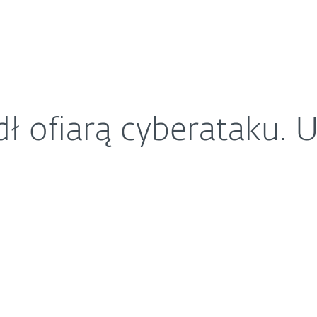
O ESET
żesz być następny.
ariera
Kontakt
ł ofiarą cyberataku. 