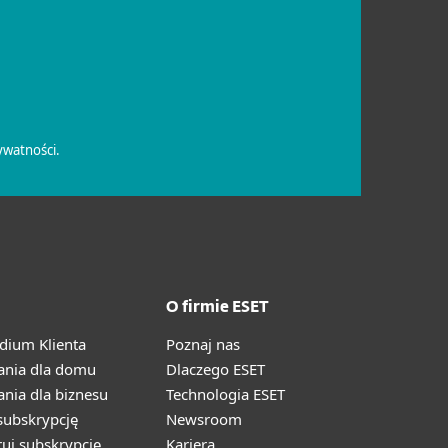
O firmie ESET
ium Klienta
Poznaj nas
ania dla domu
Dlaczego ESET
nia dla biznesu
Technologia ESET
ubskrypcję
Newsroom
ruj subskrypcję
Kariera