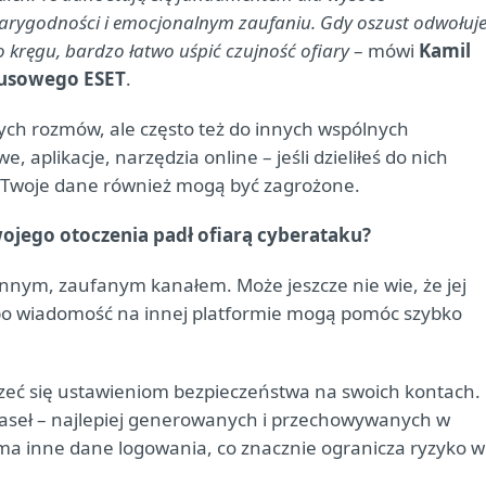
arygodności i emocjonalnym zaufaniu. Gdy oszust odwołuj
go kręgu, bardzo łatwo uśpić czujność ofiary
– mówi
Kamil
rusowego ESET
.
nych rozmów, ale często też do innych wspólnych
 aplikacje, narzędzia online – jeśli dzieliłeś do nich
e, Twoje dane również mogą być zagrożone.
Twojego otoczenia padł ofiarą cyberataku?
 innym, zaufanym kanałem. Może jeszcze nie wie, że jej
albo wiadomość na innej platformie mogą pomóc szybko
eć się ustawieniom bezpieczeństwa na swoich kontach.
 haseł – najlepiej generowanych i przechowywanych w
ma inne dane logowania, co znacznie ogranicza ryzyko w