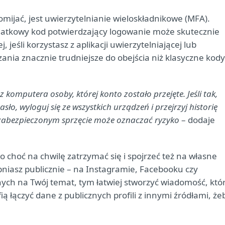
mijać, jest uwierzytelnianie wieloskładnikowe (MFA).
dodatkowy kod potwierdzający logowanie może skutecznie
jeśli korzystasz z aplikacji uwierzytelniającej lub
ania znacznie trudniejsze do obejścia niż klasyczne kody
z komputera osoby, której konto zostało przejęte. Jeśli tak,
ło, wyloguj się ze wszystkich urządzeń i przejrzyj historię
zabezpieczonym sprzęcie może oznaczać ryzyko
– dodaje
 choć na chwilę zatrzymać się i spojrzeć też na własne
ępniasz publicznie – na Instagramie, Facebooku czy
nych na Twój temat, tym łatwiej stworzyć wiadomość, któ
 łączyć dane z publicznych profili z innymi źródłami, że