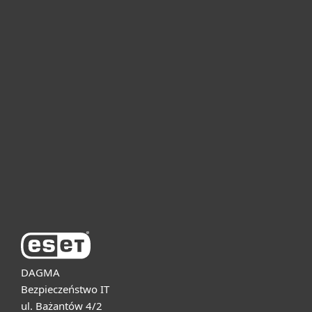
Dla domu i mikrofirm
Dla biznesu
Pomoc
O firmie ESET
DAGMA
Bezpieczeństwo IT
ul. Bażantów 4/2