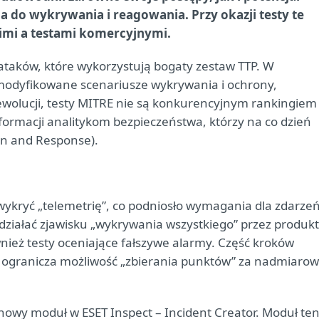
 do wykrywania i reagowania. Przy okazji testy te
nimi a testami komercyjnymi.
ataków, które wykorzystują bogaty zestaw TTP. W
odyfikowane scenariusze wykrywania i ochrony,
wolucji, testy MITRE nie są konkurencyjnym rankingiem
nformacji analitykom bezpieczeństwa, którzy na co dzień
on and Response).
wykryć „telemetrię”, co podniosło wymagania dla zdarze
wdziałać zjawisku „wykrywania wszystkiego” przez produk
ież testy oceniające fałszywe alarmy. Część kroków
o ogranicza możliwość „zbierania punktów” za nadmiaro
nowy moduł w ESET Inspect – Incident Creator. Moduł te