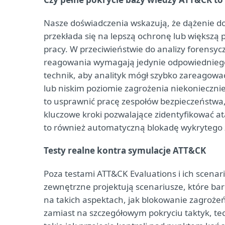
Nasze doświadczenia wskazują, że dążenie d
przekłada się na lepszą ochronę lub większą
pracy. W przeciwieństwie do analizy forensy
reagowania wymagają jedynie odpowiedniego 
technik, aby analityk mógł szybko zareagować
lub niskim poziomie zagrożenia niekonieczni
to usprawnić pracę zespołów bezpieczeństwa, 
kluczowe kroki pozwalające zidentyfikować a
to również automatyczną blokadę wykrytego 
Testy realne kontra symulacje ATT&CK
Poza testami ATT&CK Evaluations i ich scena
zewnętrzne projektują scenariusze, które bar
na takich aspektach, jak blokowanie zagrożeń
zamiast na szczegółowym pokryciu taktyk, tec