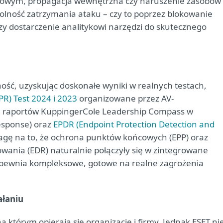
ońcowym, propagacja wewnętrzna czy naruszenie zasobów
dolność zatrzymania ataku – czy to poprzez blokowanie
zy dostarczenie analitykowi narzędzi do skutecznego
ność, uzyskując doskonałe wyniki w realnych testach,
R) Test 2024 i 2023
organizowane przez AV-
ce raportów KuppingerCole Leadership Compass w
esponse) oraz
EPDR (Endpoint Protection Detection and
agę na to, że ochrona punktów końcowych (EPP) oraz
ania (EDR) naturalnie połączyły się w zintegrowane
zapewnia kompleksowe, gotowe na realne zagrożenia
ałaniu
 którym opierają się organizacje i firmy. Jednak ESET ni