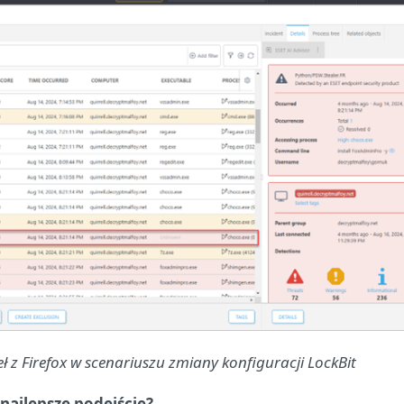
ł z Firefox w scenariuszu zmiany konfiguracji LockBit
najlepsze podejście?