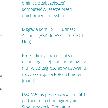
ominięcie zabezpieczeń
komputerów jeszcze przed
uruchomieniem systemu
Migracja kont ESET Business
 –
Account (EBA do ESET PROTECT
Hub)
Polskie firmy chcą niezależności
technologicznej - ponad połowa z
nich widzi zagrożenie w używaniu
ń
rozwiązań spoza Polski i Europy
ty
[raport]
we
DAGMA Bezpieczeństwo IT i ESET
partnerami technologicznymi
n
Stowarzyszenia Demagog