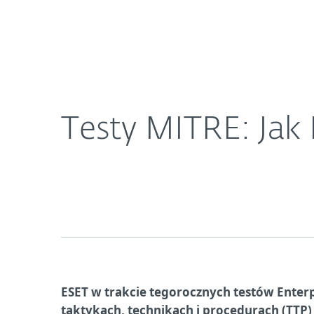
Dla Domu
Dla Biznesu
Testy MITRE: Jak ESET Inspect wspiera SOC i MDR
O ESET
Newsroom
K
Testy MITRE: Jak
ESET w trakcie tegorocznych testów Ente
taktykach, technikach i procedurach (TTP)