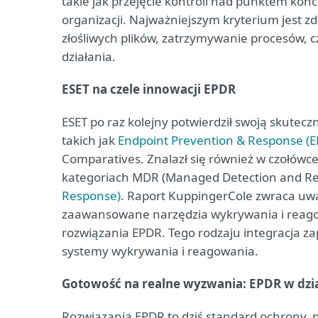
takie jak przejęcie kontroli nad punktem k
organizacji. Najważniejszym kryterium jest z
złośliwych plików, zatrzymywanie procesów, c
działania.
ESET na czele innowacji EPDR
ESET po raz kolejny potwierdził swoją skutecz
takich jak
Endpoint Prevention & Response (EP
Comparatives. Znalazł się również w czołów
kategoriach MDR (Managed Detection and R
Response)
. Raport KuppingerCole zwraca uw
zaawansowane narzędzia wykrywania i reagow
rozwiązania EPDR. Tego rodzaju integracja 
systemy wykrywania i reagowania.
Gotowość na realne wyzwania: EPDR w dzi
Rozwiązania EPDR to dziś standard ochrony, na