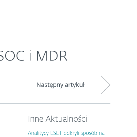
O ESET
Newsroom
Kraj
a SOC i MDR
Następny artykuł
Inne Aktualności
Analitycy ESET odkryli sposób na