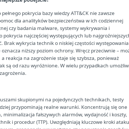
o pełnego pokrycia bazy wiedzy ATT&CK nie zawsze
 pomoc dla analityków bezpieczeństwa w ich codziennej
cznej czy badania malware, systemy wykrywania i
pokrycia najczęściej występujących lub najgroźniejszyc
. Brak wykrycia technik o niskiej częstości występowania
e oznacza niższy poziom ochrony. Wręcz przeciwnie – mo
a reakcja na zagrożenie staje się szybsza, ponieważ
tak są od razu wyróżnione. W wielu przypadkach umożliw
zagrożenia.
riuszami skupionymi na pojedynczych technikach, testy
dziej przypominają realne warunki. Koncentrują się one
, minimalizacja fałszywych alarmów, wydajność i koszty,
hnik i procedur (TTP). Uwzględniają kluczowe kroki ataku