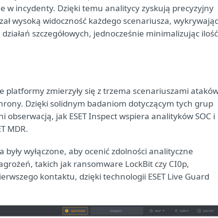
e w incydenty. Dzięki temu analitycy zyskują precyzyjny
azał wysoką widoczność każdego scenariusza, wykrywają
h działań szczegółowych, jednocześnie minimalizując ilość
e platformy zmierzyły się z trzema scenariuszami ataków
ochrony. Dzięki solidnym badaniom dotyczącym tych grup
ni obserwacją, jak ESET Inspect wspiera analityków SOC i
SET MDR.
 były wyłączone, aby ocenić zdolności analityczne
agrożeń, takich jak ransomware LockBit czy CI0p,
erwszego kontaktu, dzięki technologii ESET Live Guard