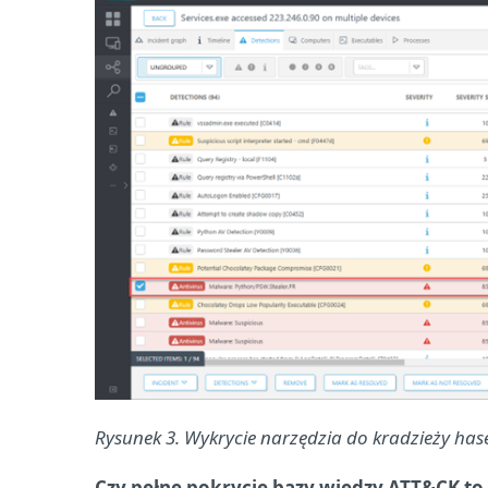
Rysunek 3. Wykrycie narzędzia do kradzieży hase
Czy pełne pokrycie bazy wiedzy ATT&CK to 