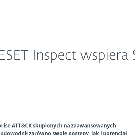
O ESET
ariera
Kontakt
 ESET Inspect wspier
rprise ATT&CK skupionych na zaawansowanych
 udowodnił zarówno swoje postępy, jak i potencjał