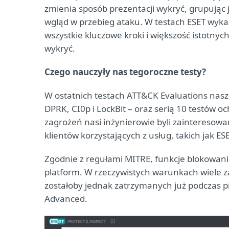
zmienia sposób prezentacji wykryć, grupując j
wgląd w przebieg ataku. W testach ESET wyk
wszystkie kluczowe kroki i większość istotnyc
wykryć.
Czego nauczyły nas tegoroczne testy?
W ostatnich testach ATT&CK Evaluations nasz
DPRK, CI0p i LockBit – oraz serią 10 testów 
zagrożeń nasi inżynierowie byli zainteresowa
klientów korzystających z usług, takich jak E
Zgodnie z regułami MITRE, funkcje blokowania
platform. W rzeczywistych warunkach wiele z
zostałoby jednak zatrzymanych już podczas pi
Advanced.