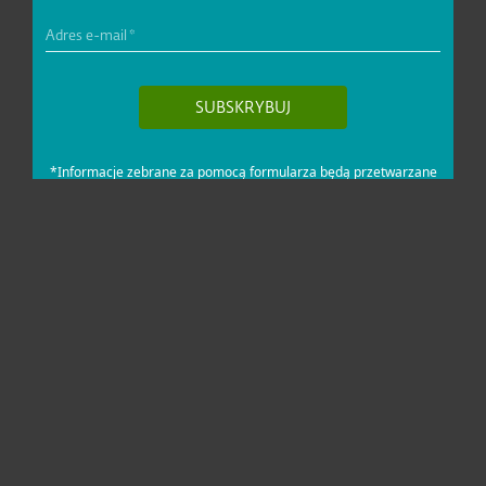
Dla domu i mikrofirm
Dla biznesu
Pomoc
O firmie ESET