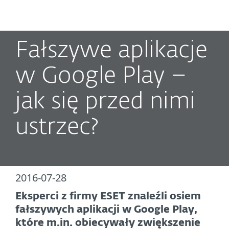
MENU
Fałszywe aplikacje
w Google Play –
jak się przed nimi
ustrzec?
2016-07-28
Eksperci z firmy ESET znaleźli osiem
fałszywych aplikacji w Google Play,
które m.in. obiecywały zwiększenie