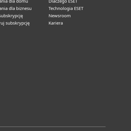
ania dla domu
Dlaczego ESET
nia dla biznesu
Technologia ESET
ubskrypcję
Newsroom
ruj subskrypcję
Kariera