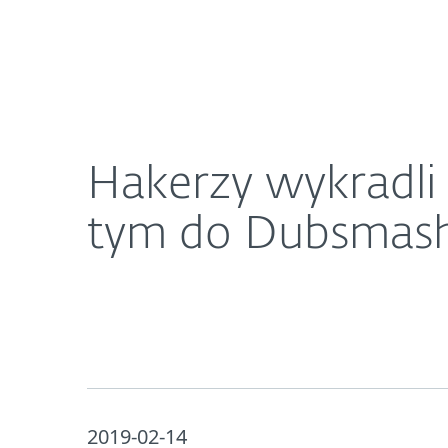
Dla Domu
Dla Biznesu
Hakerzy wykradli dane do 617 milionów kont w s
O ESET
Newsroom
K
Hakerzy wykradli 
tym do Dubsmas
2019-02-14