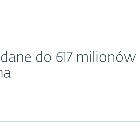
O ESET
ieci – w tym do Dubsmasha
ariera
Kontakt
dane do 617 milionów 
ha