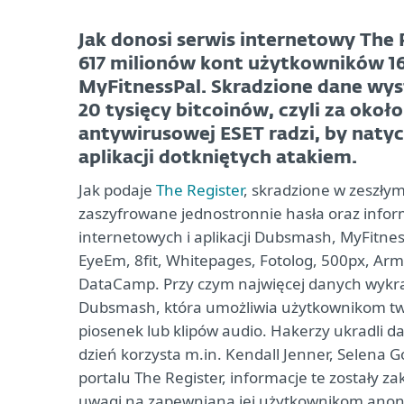
Jak donosi serwis internetowy The 
617 milionów kont użytkowników 16
MyFitnessPal. Skradzione dane wyst
20 tysięcy bitcoinów, czyli za około
antywirusowej ESET radzi, by natyc
aplikacji dotkniętych atakiem.
Jak podaje
The Register
, skradzione w zeszły
zaszyfrowane jednostronnie hasła oraz infor
internetowych i aplikacji Dubsmash, MyFitne
EyeEm, 8fit, Whitepages, Fotolog, 500px, Ar
DataCamp. Przy czym najwięcej danych wykrad
Dubsmash, która umożliwia użytkownikom two
piosenek lub klipów audio. Hakerzy ukradli da
dzień korzysta m.in. Kendall Jenner, Selena 
portalu The Register, informacje te zostały zak
uwagi na zapewnianą jej użytkownikom anoni