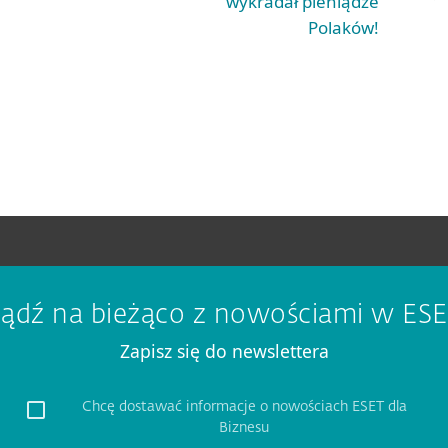
wykradał pieniądze
Polaków!