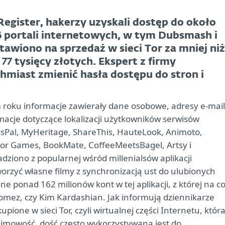
Register, hakerzy uzyskali dostęp do około
 portali internetowych, w tym Dubsmash i
awiono na sprzedaż w sieci Tor za mniej niż
 77 tysięcy złotych. Ekspert z firmy
hmiast zmienić hasła dostępu do stron i
m roku informacje zawierały dane osobowe, adresy e-mail
macje dotyczące lokalizacji użytkowników serwisów
ssPal, MyHeritage, ShareThis, HauteLook, Animoto,
mor Games, BookMate, CoffeeMeetsBagel, Artsy i
ziono z popularnej wśród millenialsów aplikacji
rzyć własne filmy z synchronizacją ust do ulubionych
ne ponad 162 milionów kont w tej aplikacji, z której na c
Gomez, czy Kim Kardashian. Jak informują dziennikarze
upione w sieci Tor, czyli wirtualnej części Internetu, która
mowość, dość często wykorzystywana jest do