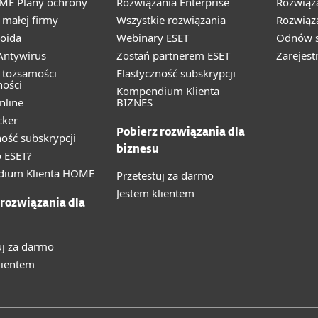
ME Plany ochrony
Rozwiązania Enterprise
Rozwiąz
małej firmy
Wszystkie rozwiązania
Rozwiąza
oida
Webinary ESET
Odnów s
ntywirus
Zostań partnerem ESET
Zarejest
 tożsamości
Elastyczność subskrypcji
ności
Kompendium Klienta
nline
BIZNES
cker
Pobierz rozwiązania dla
ność subskrypcji
biznesu
 ESET?
ium Klienta HOME
Przetestuj za darmo
Jestem klientem
 rozwiązania dla
uj za darmo
lientem