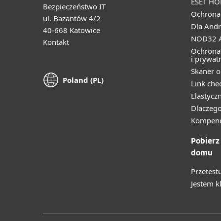
ESET HO
Bezpieczeństwo IT
Ochrona 
ul. Bażantów 4/2
Dla Andr
40-668 Katowice
NOD32 A
Kontakt
Ochrona
i prywat
Skaner o
Poland (PL)
Link che
Elastycz
Dlaczego
Kompend
Pobierz
domu
Przetest
Jestem k