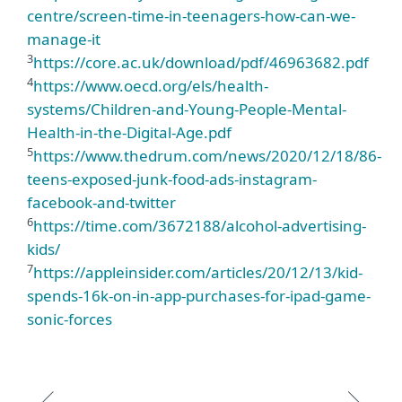
centre/screen-time-in-teenagers-how-can-we-
manage-it
3
https://core.ac.uk/download/pdf/46963682.pdf
4
https://www.oecd.org/els/health-
systems/Children-and-Young-People-Mental-
Health-in-the-Digital-Age.pdf
5
https://www.thedrum.com/news/2020/12/18/86-
teens-exposed-junk-food-ads-instagram-
facebook-and-twitter
6
https://time.com/3672188/alcohol-advertising-
kids/
7
https://appleinsider.com/articles/20/12/13/kid-
spends-16k-on-in-app-purchases-for-ipad-game-
sonic-forces