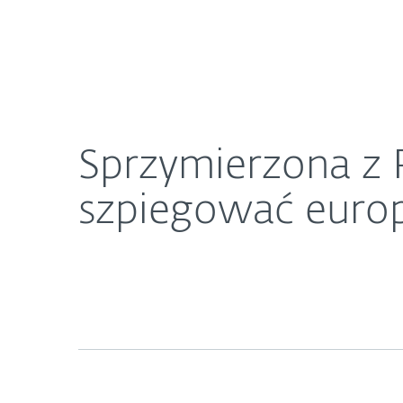
Dla Domu
Dla Biznesu
Sprzymierzona z Rosją grupa Turla mogła namier
O ESET
Newsroom
K
Sprzymierzona z 
szpiegować euro