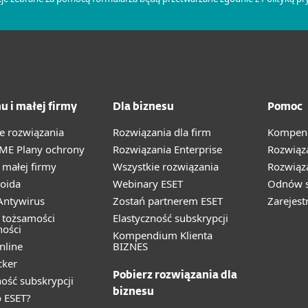
u i małej firmy
Dla biznesu
Pomoc
e rozwiązania
Rozwiązania dla firm
Kompend
ME Plany ochrony
Rozwiązania Enterprise
Rozwiąz
małej firmy
Wszystkie rozwiązania
Rozwiąza
oida
Webinary ESET
Odnów s
ntywirus
Zostań partnerem ESET
Zarejest
 tożsamości
Elastyczność subskrypcji
ności
Kompendium Klienta
nline
BIZNES
cker
Pobierz rozwiązania dla
ność subskrypcji
biznesu
 ESET?