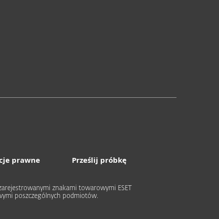
cje prawne
Prześlij próbkę
ub zarejestrowanymi znakami towarowymi ESET
rowymi poszczególnych podmiotów.