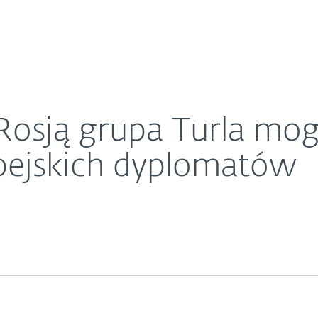
O ESET
zać i szpiegować europejskich dyplomatów
ariera
Kontakt
Rosją grupa Turla mog
pejskich dyplomatów