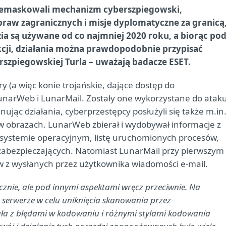
zdemaskowali mechanizm cyberszpiegowski,
raw zagranicznych i misje dyplomatyczne za granicą
zia są używane od co najmniej 2020 roku, a biorąc po
cji, działania można prawdopodobnie przypisać
rszpiegowskiej Turla – uważają badacze ESET.
y (a więc konie trojańskie, dające dostęp do
narWeb i LunarMail. Zostały one wykorzystane do atak
ując działania, cyberprzestępcy posłużyli się także m.in
obrazach. LunarWeb zbierał i wydobywał informacje z
i systemie operacyjnym, listę uruchomionych procesów,
w zabezpieczających. Natomiast LunarMail przy pierwszym
w z wysłanych przez użytkownika wiadomości e-mail.
znie, ale pod innymi aspektami wręcz przeciwnie. Na
serwerze w celu uniknięcia skanowania przez
a z błędami w kodowaniu i różnymi stylami kodowania