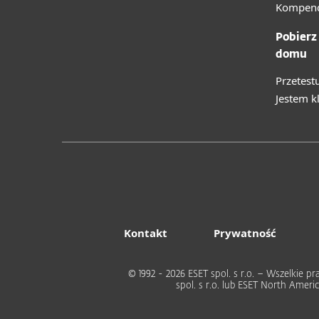
Kompend
Pobierz
domu
Przetest
Jestem k
Kontakt
Prywatność
© 1992 - 2026 ESET spol. s r.o. – Wszelkie
spol. s r.o. lub ESET North Ame