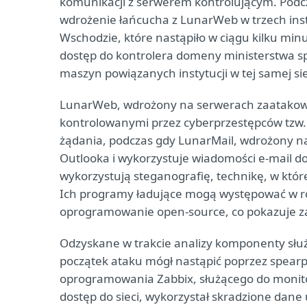
komunikacji z serwerem kontrolującym. Podc
wdrożenie łańcucha z LunarWeb w trzech inst
Wschodzie, które nastąpiło w ciągu kilku min
dostęp do kontrolera domeny ministerstwa spr
maszyn powiązanych instytucji w tej samej sie
LunarWeb, wdrożony na serwerach zaatakowan
kontrolowanymi przez cyberprzestępców tzw.
żądania, podczas gdy LunarMail, wdrożony na 
Outlooka i wykorzystuje wiadomości e-mail 
wykorzystują steganografię, technikę, w któr
Ich programy ładujące mogą występować w r
oprogramowanie open-source, co pokazuje z
Odzyskane w trakcie analizy komponenty służą
początek ataku mógł nastąpić poprzez spearp
oprogramowania Zabbix, służącego do monitorow
dostęp do sieci, wykorzystał skradzione dane u