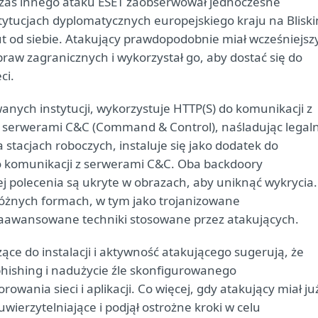
zas innego ataku ESET zaobserwował jednoczesne
ytucjach dyplomatycznych europejskiego kraju na Blisk
ut od siebie. Atakujący prawdopodobnie miał wcześniejsz
aw zagranicznych i wykorzystał go, aby dostać się do
ci.
ych instytucji, wykorzystuje HTTP(S) do komunikacji z
 serwerami C&C (Command & Control), naśladując legal
stacjach roboczych, instaluje się jako dodatek do
do komunikacji z serwerami C&C. Oba backdoory
ej polecenia są ukryte w obrazach, aby uniknąć wykrycia.
óżnych formach, w tym jako trojanizowane
aawansowane techniki stosowane przez atakujących.
ce do instalacji i aktywność atakującego sugerują, że
hishing i nadużycie źle skonfigurowanego
ania sieci i aplikacji. Co więcej, gdy atakujący miał ju
wierzytelniające i podjął ostrożne kroki w celu