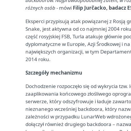
backdoorów. Najprawdopodobniej zatem, w rozw
różnych osób
- mówi
Filip Jurčacko, badacz 
Eksperci przypisują atak powiązanej z Rosją 
Snake, jest aktywna od co najmniej 2004 rok
część rosyjskiej FSB, Turla atakuje głównie po
dyplomatyczne w Europie, Azji Środkowej i n
największych organizacji, w tym Departament
2014 roku.
Szczegóły mechanizmu
Dochodzenie rozpoczęło się od wykrycia tzw.
zaaplikowania końcowego złośliwego oprogr
serwerze, który odszyfrowuje i ładuje zawarto
nieznanego wcześniej backdoora, który naz
zależności w przypadku LunarWeb wdrożonego
dołączył również drugiego backdoora – nazw