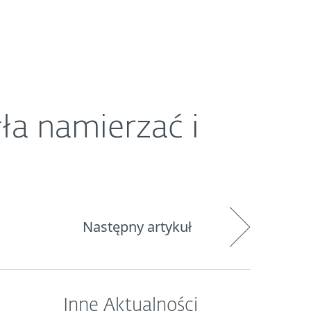
O ESET
Newsroom
Kraj
ła namierzać i
Następny artykuł
Inne Aktualności