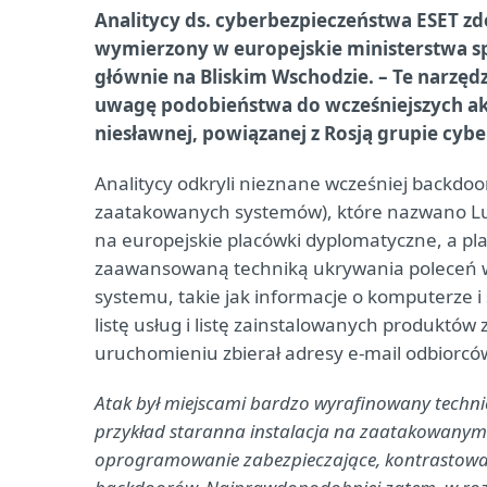
Analitycy ds. cyberbezpieczeństwa ESET 
wymierzony w europejskie ministerstwa sp
głównie na Bliskim Wschodzie. – Te narzęd
uwagę podobieństwa do wcześniejszych ak
niesławnej, powiązanej z Rosją grupie cybe
Analitycy odkryli nieznane wcześniej backdoor
zaatakowanych systemów), które nazwano Lu
na europejskie placówki dyplomatyczne, a plan
zaawansowaną techniką ukrywania poleceń w 
systemu, takie jak informacje o komputerze 
listę usług i listę zainstalowanych produktó
uruchomieniu zbierał adresy e-mail odbiorcó
Atak był miejscami bardzo wyrafinowany technic
przykład staranna instalacja na zaatakowanym 
oprogramowanie zabezpieczające, kontrastował