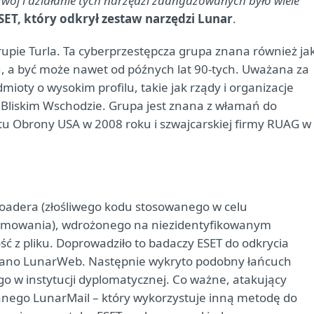
ój i działanie tych narzędzi zaangażowanych było wiele
ESET, który odkrył zestaw narzędzi Lunar
.
grupie Turla. Ta cyberprzestępcza grupa znana również ja
u, a być może nawet od późnych lat 90-tych. Uważana za
dmioty o wysokim profilu, takie jak rządy i organizacje
a Bliskim Wschodzie. Grupa jest znana z włamań do
u Obrony USA w 2008 roku i szwajcarskiej firmy RUAG w
 loadera (złośliwego kodu stosowanego w celu
amowania), wdrożonego na niezidentyfikowanym
ść z pliku. Doprowadziło to badaczy ESET do odkrycia
wano LunarWeb. Następnie wykryto podobny łańcuch
 w instytucji dyplomatycznej. Co ważne, atakujący
anego LunarMail – który wykorzystuje inną metodę do