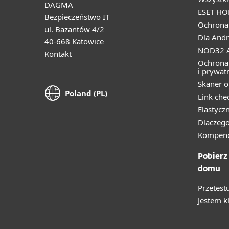
DAGMA
ESET HO
Bezpieczeństwo IT
Ochrona 
ul. Bażantów 4/2
Dla Andr
40-668 Katowice
NOD32 A
Kontakt
Ochrona
i prywat
Skaner o
Poland (PL)
Link che
Elastycz
Dlaczego
Kompend
Pobierz
domu
Przetest
Jestem k