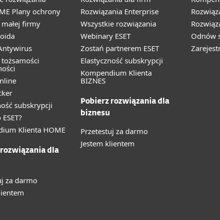
ME Plany ochrony
Rozwiązania Enterprise
Rozwiąz
małej firmy
Wszystkie rozwiązania
Rozwiąza
oida
Webinary ESET
Odnów s
ntywirus
Zostań partnerem ESET
Zarejest
 tożsamości
Elastyczność subskrypcji
ności
Kompendium Klienta
nline
BIZNES
cker
Pobierz rozwiązania dla
ność subskrypcji
biznesu
 ESET?
ium Klienta HOME
Przetestuj za darmo
Jestem klientem
 rozwiązania dla
uj za darmo
lientem