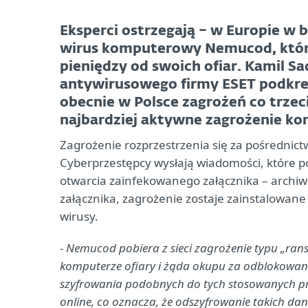
Eksperci ostrzegają – w Europie w 
wirus komputerowy Nemucod, które
pieniędzy od swoich ofiar. Kamil S
antywirusowego firmy ESET podkre
obecnie w Polsce zagrożeń co trze
najbardziej aktywne zagrożenie k
Zagrożenie rozprzestrzenia się za pośrednict
Cyberprzestępcy wysłają wiadomości, które p
otwarcia zainfekowanego załącznika – archiwum
załącznika, zagrożenie zostaje zainstalowane 
wirusy.
-
Nemucod pobiera z sieci zagrożenie typu „ransom
komputerze ofiary i żąda okupu za odblokowani
szyfrowania podobnych do tych stosowanych prz
online, co oznacza, że odszyfrowanie takich da