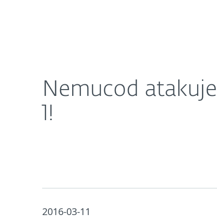
Dla Domu
Dla Biznesu
Nemucod atakuje w Europie! W Polsce jest już n
O ESET
Newsroom
K
Nemucod atakuje 
1!
2016-03-11