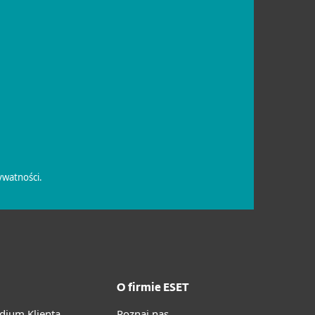
O firmie ESET
ium Klienta
Poznaj nas