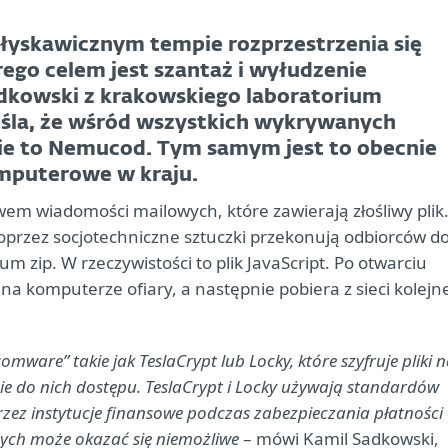
błyskawicznym tempie rozprzestrzenia się
go celem jest szantaż i wyłudzenie
adkowski z krakowskiego laboratorium
śla, że wśród wszystkich wykrywanych
cie to Nemucod. Tym samym jest to obecnie
omputerowe w kraju.
wem wiadomości mailowych, które zawierają złośliwy plik
oprzez socjotechniczne sztuczki przekonują odbiorców d
 zip. W rzeczywistości to plik JavaScript. Po otwarciu
na komputerze ofiary, a następnie pobiera z sieci kolejn
ware” takie jak TeslaCrypt lub Locky, które szyfruje pliki 
e do nich dostępu. TeslaCrypt i Locky używają standardów
ez instytucje finansowe podczas zabezpieczania płatności
nych może okazać się niemożliwe
– mówi Kamil Sadkowski,