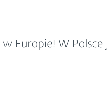
O ESET
umerem 1!
ariera
Kontakt
w Europie! W Polsce 