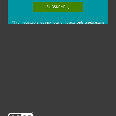
Dla domu i mikrofirm
Dla biznesu
Pomoc
O firmie ESET