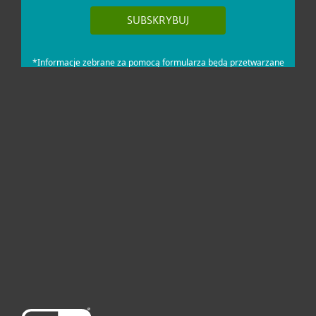
Dla domu i mikrofirm
Dla biznesu
Pomoc
O firmie ESET