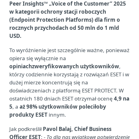
Peer Insights™ „Voice of the Customer” 2025
w kategorii ochrony stacji roboczych
(Endpoint Protection Platforms) dla firm o
rocznych przychodach od 50 mln do 1 mld
USD.
To wyróżnienie jest szczególnie ważne, ponieważ
opiera się wyłącznie na
opiniach
zweryfikowanych użytkowników
,
którzy codziennie korzystają z rozwiązań ESET i w
dużej mierze koncentrują się na
doświadczeniach z platformą ESET PROTECT. W
ostatnich 180 dniach ESET otrzymał ocenę
4,9 na
5
, a
aż 98% użytkowników poleciłoby
produkty ESET
innym.
Jak podkreślił
Pavol Balaj, Chief Business
Officer ESET
: -
To dla nas wyjątkowe potwierdzenie