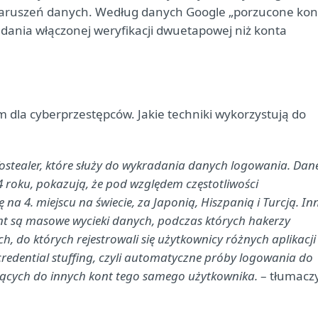
naruszeń danych. Według danych Google „porzucone kon
adania włączonej weryfikacji dwuetapowej niż konta
 dla cyberprzestępców. Jakie techniki wykorzystują do
ostealer, które służy do wykradania danych logowania. Dan
4 roku, pokazują, że pod względem częstotliwości
na 4. miejscu na świecie, za Japonią, Hiszpanią i Turcją. In
nt są masowe wycieki danych, podczas których hakerzy
ch, do których rejestrowali się użytkownicy różnych aplikacji
credential stuffing, czyli automatyczne próby logowania do
ących do innych kont tego samego użytkownika.
– tłumacz