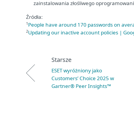
zainstalowania złośliwego oprogramowania 
Źródła:
1
People have around 170 passwords on avera
2
Updating our inactive account policies | Goo
Starsze
ESET wyróżniony jako
Customers’ Choice 2025 w
Gartner® Peer Insights™