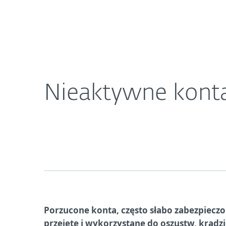
Dla Domu
Dla Biznesu
Nieaktywne konta online: czas na cyfrowe porzą
O ESET
Newsroom
K
Nieaktywne konta
Porzucone konta, często słabo zabezpieczo
przejęte i wykorzystane do oszustw, kradz