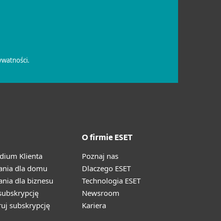
O firmie ESET
ium Klienta
Poznaj nas
ania dla domu
Dlaczego ESET
nia dla biznesu
Technologia ESET
ubskrypcję
Newsroom
ruj subskrypcję
Kariera