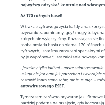
najwyższy odzyskać kontrolę nad własnym
Aż 170 różnych haseł!
W trakcie cyfrowego życia każdy z nas korzysta
używaniu zapominamy, gdyż mogły to być na 
których nie wyłączyliśmy. Rozrastająca się lic
osoba posiada hasła do niemal 170 różnych k
cyfrowych, jesteśmy zarzucani specjalnymi o
by je wypróbować, jest założenie nowego kon
- Jesteśmy tylko ludźmi – nasze zainteresowania
usługa nie jest nam już potrzebna i zwyczajni
zostawić konto samo sobie, niż je usunąć.
– mó
antywirusowego ESET.
Tymczasem zarówno prywatne jak i firmowe ko
bardziej podatne na przejęcie, gdy korzystaj