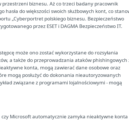
w przestrzeni biznesu. Aż co trzeci badany pracownik
go hasła do większości swoich służbowych kont, co stano
portu „Cyberportret polskiego biznesu. Bezpieczeństwo
zygotowanego przez ESET i DAGMA Bezpieczeństwo IT.
stępcę może ono zostać wykorzystane do rozsyłania
ów, a także do przeprowadzania ataków phishingowych 
nieaktywne konta, mogą zawierać dane osobowe oraz
 które mogą posłużyć do dokonania nieautoryzowanych
rzykład związane z programami lojalnościowymi - mogą
e czy Microsoft automatycznie zamyka nieaktywne konta