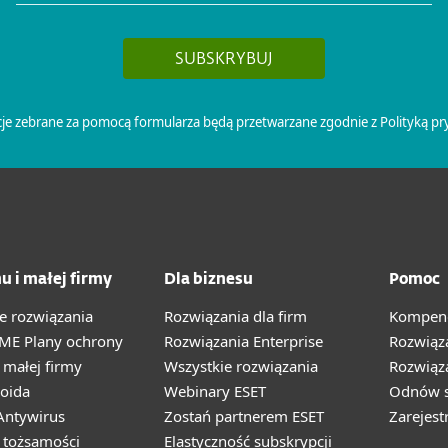
u i małej firmy
Dla biznesu
Pomoc
e rozwiązania
Rozwiązania dla firm
Kompend
ME Plany ochrony
Rozwiązania Enterprise
Rozwiąz
małej firmy
Wszystkie rozwiązania
Rozwiąza
oida
Webinary ESET
Odnów s
ntywirus
Zostań partnerem ESET
Zarejest
 tożsamości
Elastyczność subskrypcji