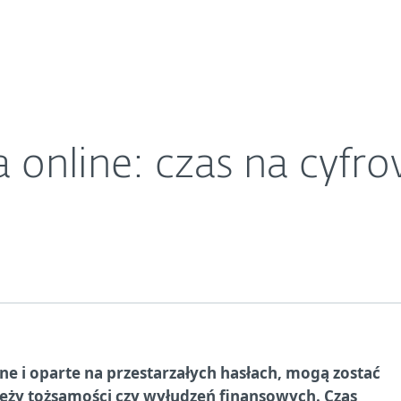
O ESET
dki
ariera
Kontakt
 online: czas na cyfr
ne i oparte na przestarzałych hasłach, mogą zostać
ieży tożsamości czy wyłudzeń finansowych. Czas