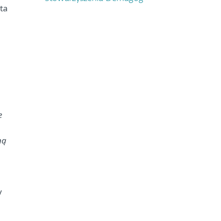
ta
e
ną
y