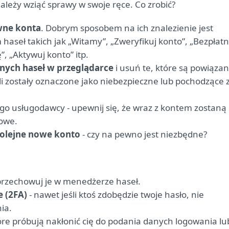
leży wziąć sprawy w swoje ręce. Co zrobić?
ywne konta
. Dobrym sposobem na ich znalezienie jest
haseł takich jak „Witamy”, „Zweryfikuj konto”, „Bezpłat
”, „Aktywuj konto” itp.
anych haseł w przeglądarce
i usuń te, które są powiąza
śli zostały oznaczone jako niebezpieczne lub pochodzące 
o usługodawcy - upewnij się, że wraz z kontem zostaną
sowe.
kolejne nowe konto
- czy na pewno jest niezbędne?
przechowuj je w menedżerze haseł.
 (2FA)
- nawet jeśli ktoś zdobędzie twoje hasło, nie
ia.
tóre próbują nakłonić cię do podania danych logowania lu