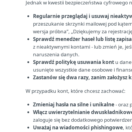
Jednak w kwestii bezpieczeństwa cyfrowego na
Regularnie przeglądaj i usuwaj nieakt
przeszukanie skrzynki mailowej pod kątem 
wersja próbna”, „Dziękujemy za rejestrację
Sprawdź menedżer haseł lub listę zapis
z nieaktywnymi kontami - lub zmień je, je
naruszenia danych.
Sprawdź politykę usuwania kont
u daneg
usunięte wszystkie dane osobowe i finan
Zastanów się dwa razy, zanim założysz 
W przypadku kont, które chcesz zachować:
Zmieniaj hasła na silne i unikalne
- oraz 
Włącz uwierzytelnianie dwuskładnikowe
zaloguje się bez dodatkowego potwierdzen
Uważaj na wiadomości phishingowe
, k