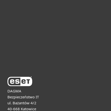
Dla domu i mikrofirm
Dla biznesu
Pomoc
O firmie ESET
DAGMA
Bezpieczeństwo IT
ul. Bażantów 4/2
40-668 Katowice