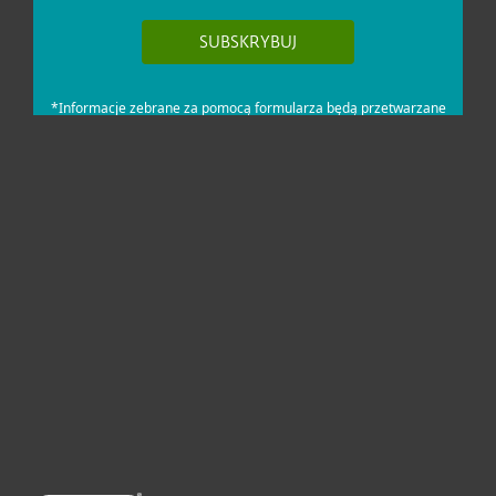
Dla domu i mikrofirm
Dla biznesu
Pomoc
O firmie ESET