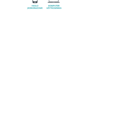
Wymagania systemowe
Obsługiwane możliwości wdrażania
Chmura
Lokalnie
Obsługiwane systemy operacyjne
Windows
Android
iOS
Obsługiwane przeglądarki internetowe