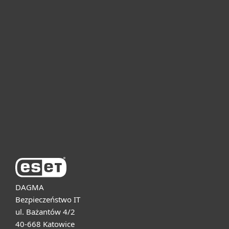
Dla domu i mikrofirm
Dla biznesu
Pomoc
O firmie ESET
DAGMA
Bezpieczeństwo IT
ul. Bażantów 4/2
40-668 Katowice