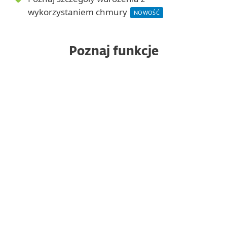
wykorzystaniem chmury
NOWOŚĆ
Poznaj funkcje
Uwierzytelnianie push
Chroń swoje aplikacje w chmurze
Konfiguracja w 10 minut
Wiele metod uwierzytelniania
Niepotrzebny dodatkowy sprzęt
Wiele dzierżaw