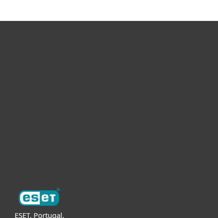
Para Casa
Para Empresas
Para Parceiros
Suporte
Sobre a ESET
ESET, Portugal.