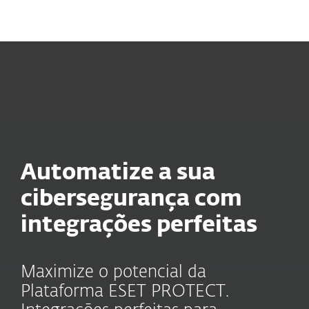
MENU
Automatize a sua
cibersegurança com
integrações perfeitas
Maximize o potencial da
Plataforma ESET PROTECT.