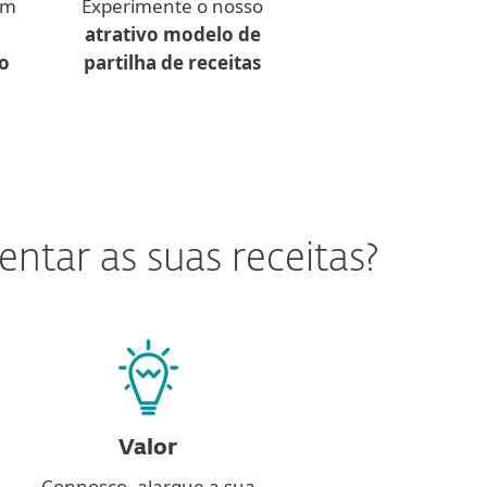
om
Experimente o nosso
atrativo modelo de
o
partilha de receitas
ntar as suas receitas?
Valor
Connosco, alargue a sua