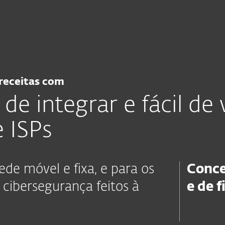
Sobre
Blo
as
Para Parceiros
unicações
e Parceiros
Integrações
 receitas com
de integrar e fácil de
e ISPs
ede móvel e fixa, e para os
Conce
 cibersegurança feitos à
e de f