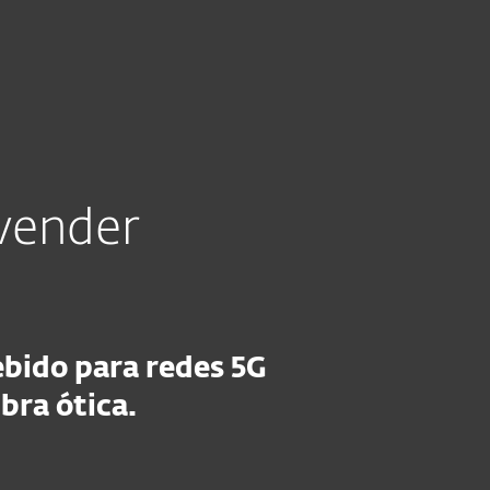
g
Pedido de suporte
Loja
Portugal
Área de Parceiros
 vender
bido para redes 5G
ibra ótica.