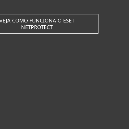
VEJA COMO FUNCIONA O ESET
NETPROTECT
ficazmente milhões de ut
endo connosco serviços d
acrescentado