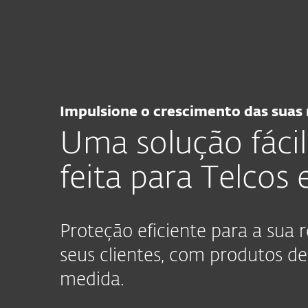
Para Casa
Para Empres
Soluções ESET para ISP e Operadoras de Telecom
Programa MSP
Programas d
Impulsione o crescimento das suas
Uma solução fácil 
feita para Telcos 
Proteção eficiente para a sua r
seus clientes, com produtos de
medida.