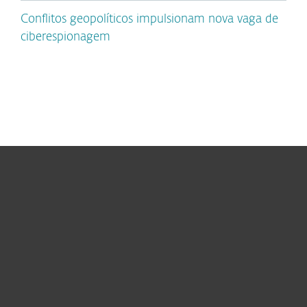
Conflitos geopolíticos impulsionam nova vaga de
ciberespionagem
Para Casa
Para Empresas
Para Parceiros
Suporte