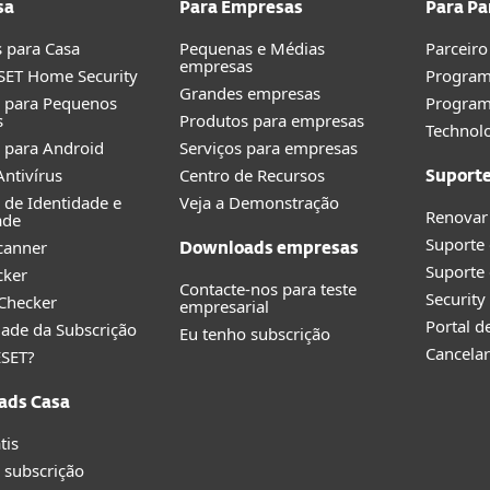
sa
Para Empresas
Para Pa
 para Casa
Pequenas e Médias
Parceiro
empresas
SET Home Security
Program
Grandes empresas
o para Pequenos
Progra
s
Produtos para empresas
Technolo
 para Android
Serviços para empresas
ntivírus
Centro de Recursos
Suport
 de Identidade e
Veja a Demonstração
Renovar
ade
Suporte
canner
Downloads empresas
Suporte 
cker
Contacte-nos para teste
Securit
 Checker
empresarial
Portal d
idade da Subscrição
Eu tenho subscrição
Cancelar
ESET?
ads Casa
tis
 subscrição