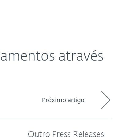
Pedido de
og
Loja
Portugal
suporte
onamentos através
Próximo artigo
Outro Press Releases