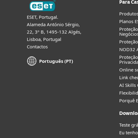
Para Ca
Produtos
ESET, Portugal.
Planos E
Alameda António Sérgio,
Proteçã
22, 3º B, 1495-132 Algés,
Negócio
Lisboa, Portugal
Proteção
Contactos
NOD32 A
Proteção
Português (PT)
Privacid
Online s
Link che
AI Skills
Flexibil
Porquê 
Downlo
Teste grá
Eu tenho