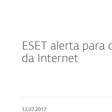
Para
ESET alerta para os perigos dos relacionamentos 
Para Casa
Empresas
Sobre a ESET
Imprensa
ESET alerta para 
da Internet
12.07.2017