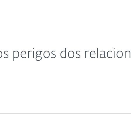
Para
Sobre
Bl
através da Internet
Sobre
Parceiros
Carreiras
Contacto
os perigos dos relaci