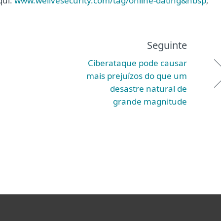
qui:
www.welivesecurity.com/tag/online-dating&nbsp
;
Seguinte
Ciberataque pode causar
mais prejuízos do que um
desastre natural de
grande magnitude