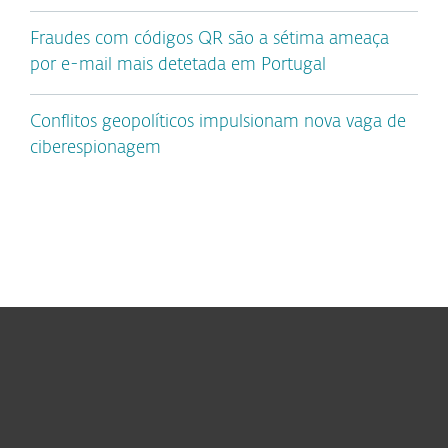
Fraudes com códigos QR são a sétima ameaça
por e-mail mais detetada em Portugal
Conflitos geopolíticos impulsionam nova vaga de
ciberespionagem
Para Casa
Para Empresas