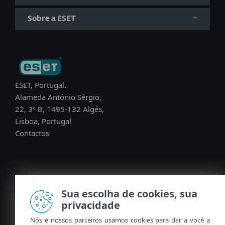
Sobre a ESET
ESET, Portugal.
Alameda António Sérgio,
22, 3º B, 1495-132 Algés,
Lisboa, Portugal
Contactos
Sua escolha de cookies, sua
Português (PT)
privacidade
Nós e nossos parceiros usamos cookies para dar a você a