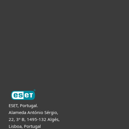
Para Casa
Para Empresas
Para Parceiros
Suporte
Sobre a ESET
ESET, Portugal.
Alameda António Sérgio,
22, 3º B, 1495-132 Algés,
Lisboa, Portugal