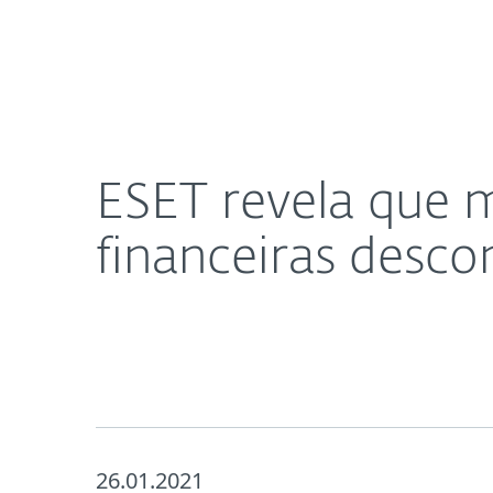
Para
ESET revela que metade dos utilizadores de apps 
Para Casa
Empresas
Sobre a ESET
Imprensa
ESET revela que m
financeiras desco
26.01.2021