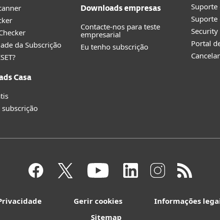
Suporte
canner
Downloads empresas
Suporte 
cker
Contacte-nos para teste
Securit
 Checker
empresarial
Portal d
idade da Subscrição
Eu tenho subscrição
Cancelar
ESET?
ads Casa
tis
 subscrição
Privacidade
Gerir cookies
Informações lega
Sitemap