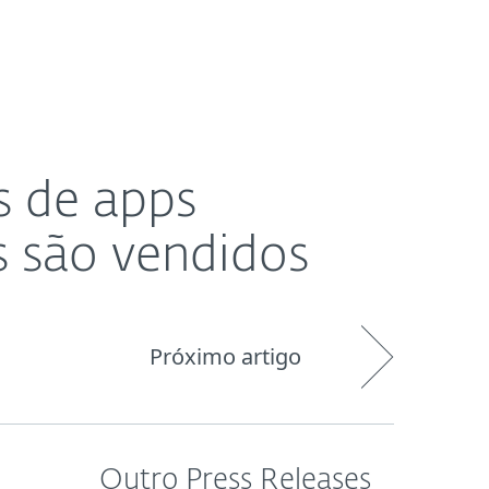
Pedido de
og
Loja
Portugal
suporte
s de apps
s são vendidos
Próximo artigo
Outro Press Releases