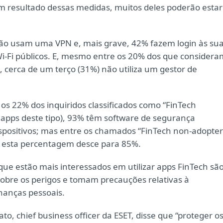
em resultado dessas medidas, muitos deles poderão estar
não usam uma VPN e, mais grave, 42% fazem login às su
Wi-Fi públicos. E, mesmo entre os 20% dos que considera
”, cerca de um terço (31%) não utiliza um gestor de
os 22% dos inquiridos classificados como “FinTech
apps deste tipo), 93% têm software de segurança
spositivos; mas entre os chamados “FinTech non-adopter
, esta percentagem desce para 85%.
que estão mais interessados em utilizar apps FinTech sã
bre os perigos e tomam precauções relativas à
inanças pessoais.
, chief business officer da ESET, disse que “proteger o