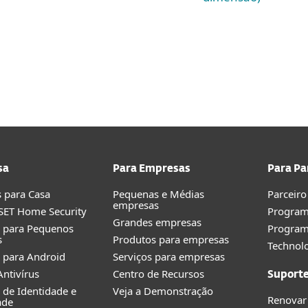
sa
Para Empresas
Para Pa
 para Casa
Pequenas e Médias
Parceiro
empresas
SET Home Security
Program
Grandes empresas
o para Pequenos
Progra
s
Produtos para empresas
Technolo
 para Android
Serviços para empresas
ntivírus
Centro de Recursos
Suport
 de Identidade e
Veja a Demonstração
Renovar
ade