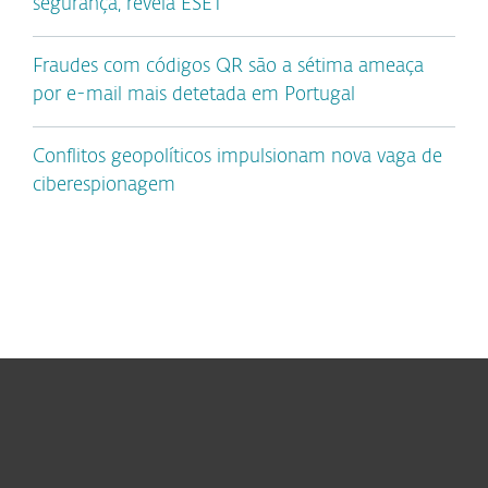
segurança, revela ESET
Fraudes com códigos QR são a sétima ameaça
por e-mail mais detetada em Portugal
Conflitos geopolíticos impulsionam nova vaga de
ciberespionagem
Para Casa