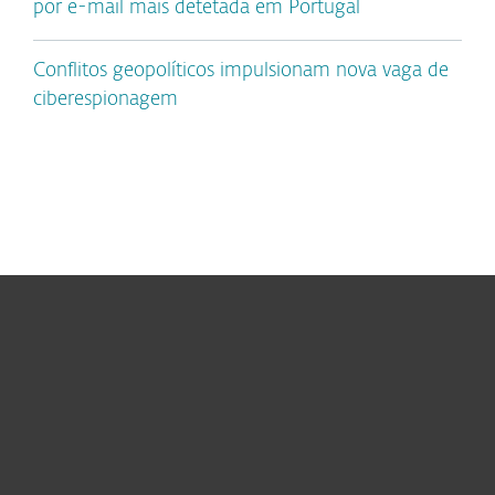
por e-mail mais detetada em Portugal
Conflitos geopolíticos impulsionam nova vaga de
ciberespionagem
Para Casa
Para Empresas
Para Parceiros