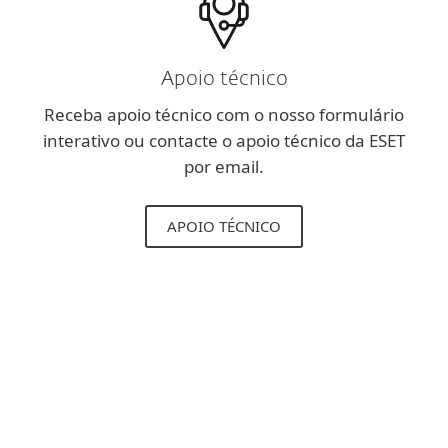
Apoio técnico
Receba apoio técnico com o nosso formulário
interativo ou contacte o apoio técnico da ESET
por email.
APOIO TÉCNICO
Tenho o ESET Cyber Security
atualmente instalado. Que
implicações é que esta
alteração tem para mim?