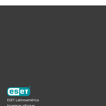
Hogar
Empresas
Partners
Soporte
Acerca de ESET
ESET Latinoamérica
Nuestras oficinas