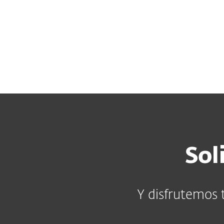
Para el Hogar
Para Empre
PY BO VE PA EC LA
Acerca de ESET
Empleos
Acerca de
Sala de prensa
Sol
Y disfrutemos 