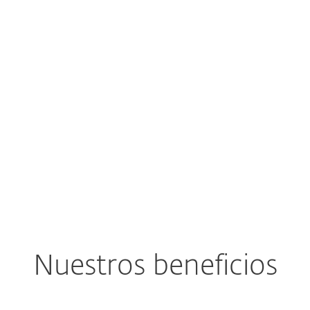
es propicias
eas...
-Commerce Manager, Eslovaquia
Nuestros beneficios