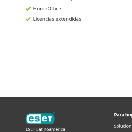
HomeOffice
Licencias extendidas
Para ho
Solucion
ESET Latinoamérica