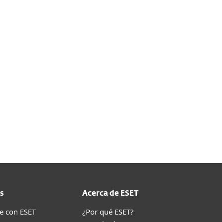
s
Acerca de ESET
e con ESET
¿Por qué ESET?