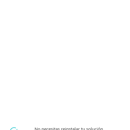
Antimalware para endpoints
Seguridad para servidores de archivos
YEAR
COMPRAR
No necesitas reinstalar tu solución.