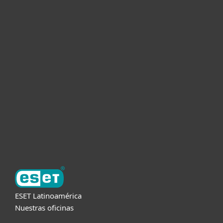
Hogar
Empresas
Partners
Soporte
Acerca de ESET
ESET Latinoamérica
Nuestras oficinas