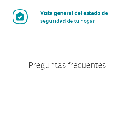
Vista general del estado de
seguridad
de tu hogar
Preguntas frecuentes
Actualmente tengo instalado
ESET Cyber Security. ¿Qué
implicaciones tiene el cambio
para mí?
¿Cómo descargo/instalo ESET
Cyber Security?