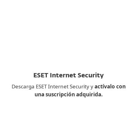
únicamente con fines de marketing. Entiendo
que puedo excluirme en cualquier momento.
Leer la política de privacidad
ESET Internet Security
Descarga ESET Internet Security y
actívalo con
una suscripción adquirida.