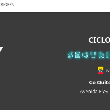
TERIORES
esas
Para Partners
scargar
¿Por qué ESET?
CICLO
Go Quito
Avenida Eloy 