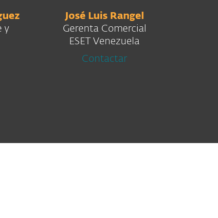
guez
José Luis Rangel
 y
Gerenta Comercial
ESET Venezuela
Contactar