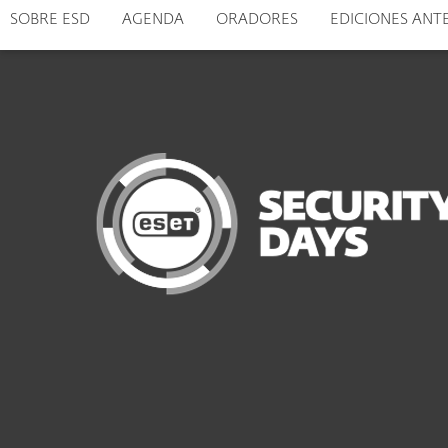
SOBRE ESD
AGENDA
ORADORES
EDICIONES AN
Para el Hogar
Para Empr
PY BO VE PA EC LA
ESET Security Days 2024 - Cuenca
Protección para el Hogar
De