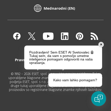
Mednarodni (EN)
✕
Kontakt
Zasebnost
Pozdravljeni! Sem ESET AI Svetovalec 🤖
Tukaj sem, da vam s pomočjo umetne
Pravni poduk
Prijavite ranljivosti
inteligence pomagam odgovoriti na vaša
vprašanja.
Zemljevid spletnega mesta
© 1992 - 2026 ESET, spol. s r.o. - Vse pravice pridržane. Tukaj
uporabljene blagovne znamke so registrirane blagovne znamke
Kako vam lahko pomagam?
podjetja ESET, spol. s r.o. ali podjetja ESET North America. Vse
druge tukaj uporabljene blagovne znamke, imena podjetji ali
proizvodov so registrirane blagovne znamke njihovih lastnikov.