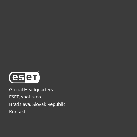
For business
Partnership
Support
About ESET
Global Headquarters
ESET, spol. s r.o.
Bratislava, Slovak Republic
Kontakt