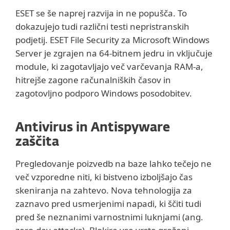
ESET se še naprej razvija in ne popušča. To
dokazujejo tudi različni testi nepristranskih
podjetij. ESET File Security za Microsoft Windows
Server je zgrajen na 64-bitnem jedru in vključuje
module, ki zagotavljajo več varčevanja RAM-a,
hitrejše zagone računalniških časov in
zagotovljno podporo Windows posodobitev.
Antivirus in Antispyware
zaščita
Pregledovanje poizvedb na baze lahko tečejo ne
več vzporedne niti, ki bistveno izboljšajo čas
skeniranja na zahtevo. Nova tehnologija za
zaznavo pred usmerjenimi napadi, ki ščiti tudi
pred še neznanimi varnostnimi luknjami (ang.