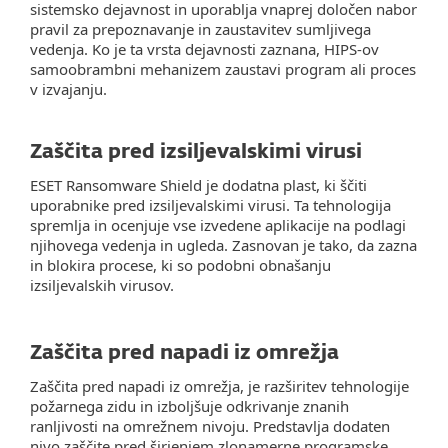
sistemsko dejavnost in uporablja vnaprej določen nabor
pravil za prepoznavanje in zaustavitev sumljivega
vedenja. Ko je ta vrsta dejavnosti zaznana, HIPS-ov
samoobrambni mehanizem zaustavi program ali proces
v izvajanju.
Zaščita pred izsiljevalskimi virusi
ESET Ransomware Shield je dodatna plast, ki ščiti
uporabnike pred izsiljevalskimi virusi. Ta tehnologija
spremlja in ocenjuje vse izvedene aplikacije na podlagi
njihovega vedenja in ugleda. Zasnovan je tako, da zazna
in blokira procese, ki so podobni obnašanju
izsiljevalskih virusov.
Zaščita pred napadi iz omrežja
Zaščita pred napadi iz omrežja, je razširitev tehnologije
požarnega zidu in izboljšuje odkrivanje znanih
ranljivosti na omrežnem nivoju. Predstavlja dodaten
nivo zaščite pred širjenjem zlonamerne programske