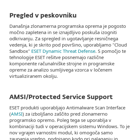
Pregled v peskovniku
Današnja zlonamerna programska oprema je pogosto
močno zapletena in se iznajdljivo poskuša izogniti
odkrivanju. Za spregled in ugotavljanje resničnega
vedenja, ki je skrito pod površino, uporabljamo "Cloud
Sandbox"
ESET Dynamic Threat Defense
. S pomočjo te
tehnologije ESET rešitve posnemajo različne
komponente računalniške strojne in programske
opreme za analizo sumljivega vzorca v ločenem
virtualiziranem okolju.
AMSI/Protected Service Support
ESET produkti uporabljajo Antimalware Scan Interface
(
AMSI
) za izboljšano zaščito pred zlonamerno
programsko opremo. Poleg tega se uporablja v
kombinaciji tudi v operacijskem sistemu Windows. To je
nov vgrajen varnostni modul, ki omogoča samo
zaupanja vredno, podpisano kodo pri nalaganju in