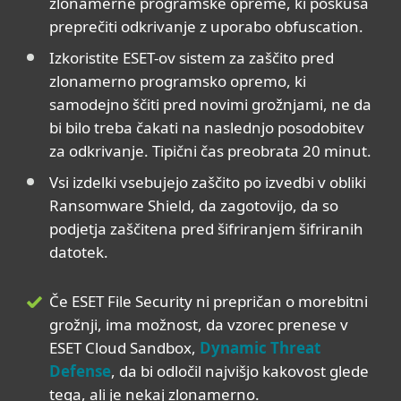
zlonamerne programske opreme, ki poskuša
preprečiti odkrivanje z uporabo obfuscation.
Izkoristite ESET-ov sistem za zaščito pred
zlonamerno programsko opremo, ki
samodejno ščiti pred novimi grožnjami, ne da
bi bilo treba čakati na naslednjo posodobitev
za odkrivanje. Tipični čas preobrata 20 minut.
Vsi izdelki vsebujejo zaščito po izvedbi v obliki
Ransomware Shield, da zagotovijo, da so
podjetja zaščitena pred šifriranjem šifriranih
datotek.
Če ESET File Security ni prepričan o morebitni
grožnji, ima možnost, da vzorec prenese v
ESET Cloud Sandbox,
Dynamic Threat
Defense
, da bi odločil najvišjo kakovost glede
tega, ali je nekaj zlonamerno.