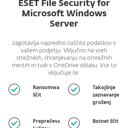
ESET File Security for
Microsoft Windows
Server
zagotavlja napredno zaščito podatkov v
vašem podjetju. Vključno na vseh
strežnikih, shranjevanju na omrežnih
mestih in tudi v OneDrive oblaku. Vse to
vključuje še:
Ransomware
Takojšnje
ščit
zaznavanje
groženj
Preprečevanje
Botnet ščit