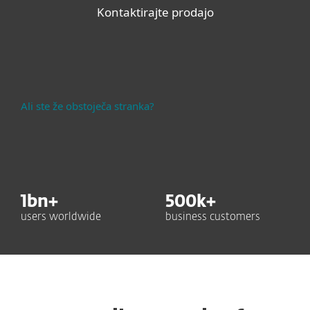
Kontaktirajte prodajo
Ali ste že obstoječa stranka?
1
bn+
500
k+
users worldwide
business customers