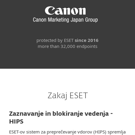
protected by ESET
since 2016
more than 32,000 endpoints
Zakaj ESET
Zaznavanje in blokiranje vedenja -
HIPS
ESET-ov sistem za preprečevanje vdorov (HIPS) spremlja