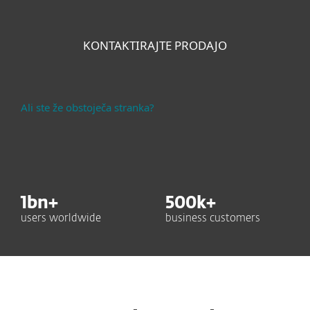
KONTAKTIRAJTE PRODAJO
Ali ste že obstoječa stranka?
1
bn+
500
k+
users worldwide
business customers