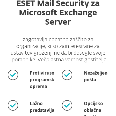
ESET Mail Security za
Microsoft Exchange
Server
zagotavlja dodatno zaščito za
organizacije, ki so zainteresirane za
ustavitev groženj, ne da bi dosegle svoje
uporabnike. Večplastna varnost gostitelja.
Protivirusna
Nezaželjena
programska
pošta
oprema
Lažno
Opcijsko
predstavljanje
oblačna