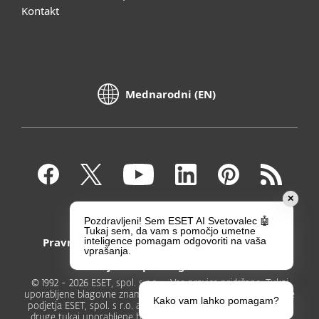
Kontakt
Mednarodni (EN)
✕
Kontakt
Zasebnost
Pozdravljeni! Sem ESET AI Svetovalec 🤖
Tukaj sem, da vam s pomočjo umetne
Pravni poduk
Prijavite ranljivosti
inteligence pomagam odgovoriti na vaša
vprašanja.
Zemljevid spletnega mesta
© 1992 - 2026 ESET, spol. s r.o. - Vse pravice pridržane. Tukaj
uporabljene blagovne znamke so registrirane blagovne znamke
Kako vam lahko pomagam?
podjetja ESET, spol. s r.o. ali podjetja ESET North America. Vse
druge tukaj uporabljene blagovne znamke, imena podjetji ali