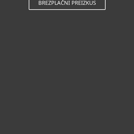
BREZPLAČNI PREIZKUS
Sistemske zahteve
Operacijski sistem:
Microsoft Windows Server 2016, 2012
R2, 2012, 2008 R2, 2008 SP2,
Microsoft Small Business Server 2011,
2008,
Poštni strežnik:
Microsoft Exchange Server 2016, 2013,
2010, 2007
Kompatibilen z
ESET Security
Management Center
in ESET Remote
Administrator 6. Za
več informacij
o