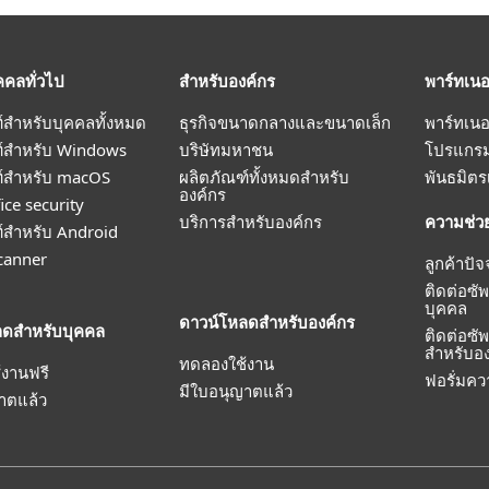
คคลทั่วไป
สำหรับองค์กร
พาร์ทเนอ
์สำหรับบุคคลทั้งหมด
ธุรกิจขนาดกลางและขนาดเล็ก
พาร์ทเนอ
ฑ์สำหรับ Windows
บริษัทมหาชน
โปรแกร
ฑ์สำหรับ macOS
ผลิตภัณฑ์ทั้งหมดสำหรับ
พันธมิต
องค์กร
ice security
บริการสำหรับองค์กร
ความช่ว
์สำหรับ Android
canner
ลูกค้าปัจ
ติดต่อซั
บุคคล
ดาวน์โหลดสำหรับองค์กร
ลดสำหรับบุคคล
ติดต่อซั
สำหรับอง
ทดลองใช้งาน
งานฟรี
ฟอรั่มค
มีใบอนุญาตแล้ว
าตแล้ว