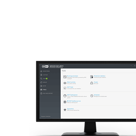
ESET
TH
Off canvas - file server security