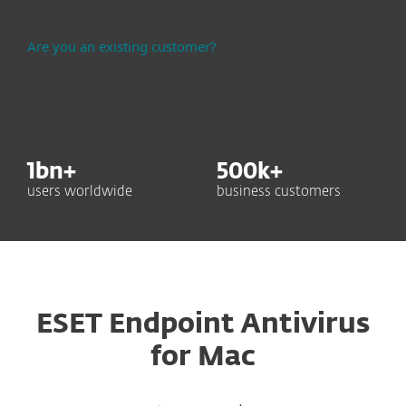
Are you an existing customer?
1
bn+
500
k+
users worldwide
business customers
ESET Endpoint Antivirus
for Mac