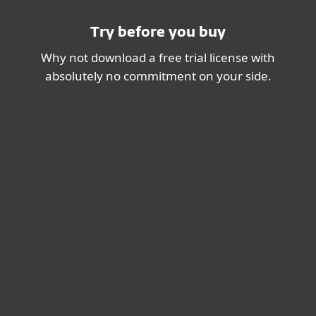
Try before you buy
Why not download a free trial license with
absolutely no commitment on your side.
System Requirements
Operating systems: OS X/macOS 10.9
and later
Compatible with
ESET Security
Management Center
and ESET Remote
Administrator 6. See more information
about remote management
compatibility.