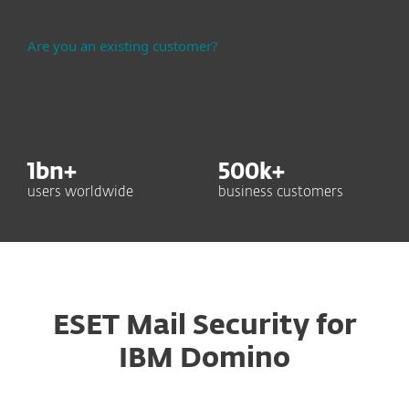
Are you an existing customer?
1
bn+
500
k+
users worldwide
business customers
ESET Mail Security for
IBM Domino