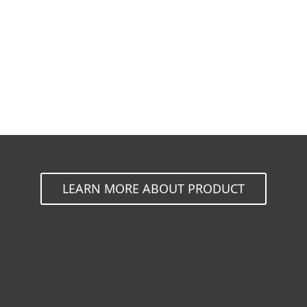
เอกสาร
ทางเลือกดาวน์โหลด
กลับไปสู่การดาวน์โหลดแบบง่าย
เลือกผลิตภัณฑ์เวอร์ชั่นอื่น
LEARN MORE ABOUT PRODUCT
For home