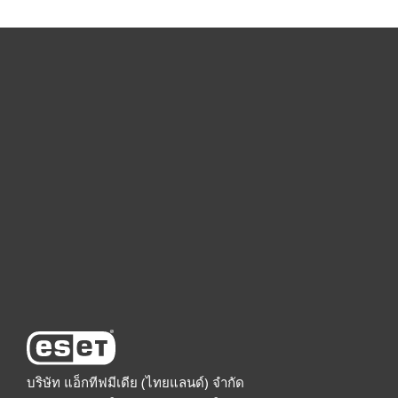
For home
For business
Partnership
Support
About ESET
บริษัท แอ็กทีฟมีเดีย (ไทยแลนด์) จำกัด