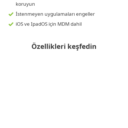
koruyun
İstenmeyen uygulamaları engeller
iOS ve IpadOS için MDM dahil
Özellikleri keşfedin
Birleşik bir konsoldan yönetilir
Kayıt seçenekleri
Anti-theft
Uygulama denetimi
Cihaz güvenliği