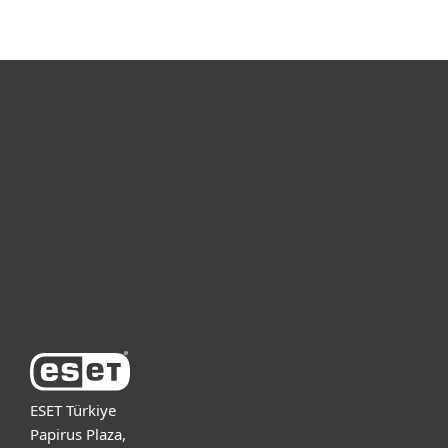
Bireysel
Kurumsal
Destek
ESET Hakkında
ESET Türkiye
Papirus Plaza,