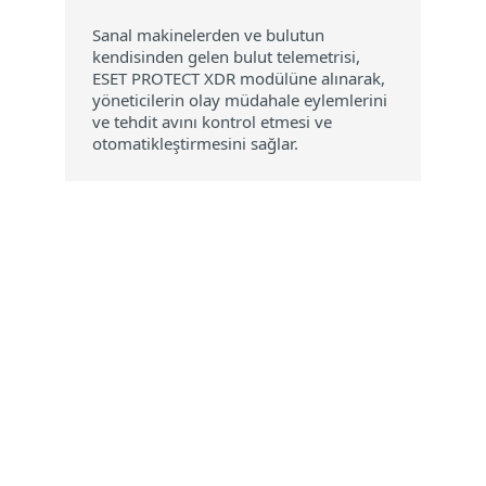
Sanal makinelerden ve bulutun
kendisinden gelen bulut telemetrisi,
ESET PROTECT XDR modülüne alınarak,
yöneticilerin olay müdahale eylemlerini
ve tehdit avını kontrol etmesi ve
otomatikleştirmesini sağlar.
Sistem gereksinimleri
Sanal makinelerle bağlantı kurmak
için Microsoft Azure, Amazon Web
Services veya Google Cloud
Platform'a abonelik (desteklenen
işletim sistemi dağıtımları: Linux ve
Windows).