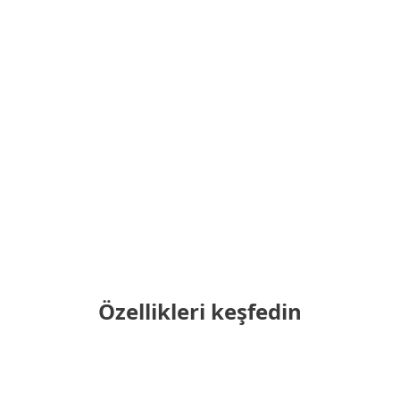
Not:
Tam koruma özellikleri ve XDR
işlevselliğinin kullanılabilirliği, bulut
hizmet sağlayıcısına ve sanal
makineler için kullanılan işletim
sistemi dağıtımına bağlı olarak
değişebilir.
Ayrıntılı teknik özellikleri
buradan
görebilirsiniz
Özellikleri keşfedin
Birleşik bir konsoldan yönetilir