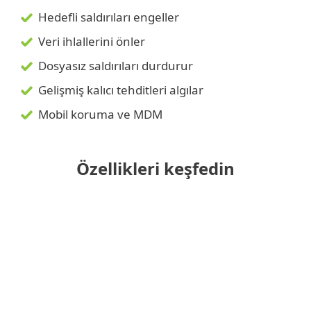
Hedefli saldırıları engeller
Veri ihlallerini önler
Dosyasız saldırıları durdurur
Gelişmiş kalıcı tehditleri algılar
Mobil koruma ve MDM
Özellikleri keşfedin
Birleşik bir konsoldan yönetilir
Dosyasız saldırıları durdurur
Hedefli saldırıları engeller