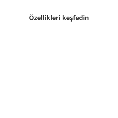
Özellikleri keşfedin
Tüm ürünler tek konsoldan
yönetilir
Güçlü ve hızlı veri koruması
Çapraz platform kapsamı
Parola ilkeleri
Herhangi bir zamanda ek cihazlar
ekleyin
Tek tıklamayla dağıtım