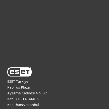
Bireysel
Kurumsal
Destek
ESET Hakkında
ESET Türkiye
Papirus Plaza,
Ayazma Caddesi No: 37
Kat: 8 D: 14 34406
Kağıthane/İstanbul