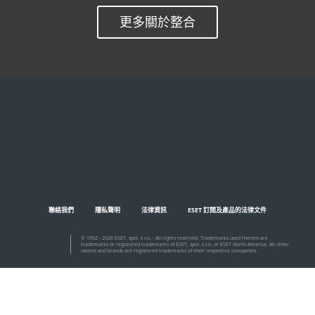
更多關於整合
聯絡我們
隱私聲明
法律資訊
ESET 訂閱及產品的法律文件
© 1992 - 2026 ESET, spol. s r.o. - All rights reserved. Trademarks used therein are
trademarks or registered trademarks of ESET, spol. s r.o. or ESET North America. All other
names and brands are registered trademarks of their respective companies.