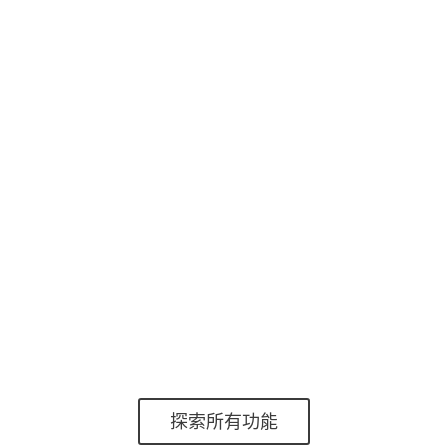
裝置安全
ANDROID
IOS、IPADOS
若僅由用戶自行管理，裝置安全往往無法落實。
ESET 讓管理員可自訂密碼複雜度、螢幕鎖定時間、
提示用戶加密裝置、封鎖相機等。
多層防護
ANDROID
面對不斷演變的威脅環境，單一防護層已無法應
對。所有端點產品皆能於執行前、中、後偵測惡意
程式，同時針對行動裝置最佳化。
探索所有功能